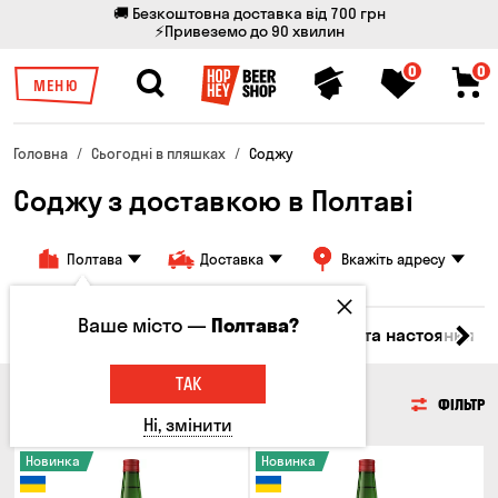
🚚 Безкоштовна доставка від 700 грн
⚡Привеземо до 90 хвилин
0
0
МЕНЮ
Головна
Сьогодні в пляшках
Соджу
Соджу з доставкою в Полтаві
Полтава
Доставка
Вкажіть адресу
Ваше місто —
Полтава?
Вино
Віскі
Коктейлі
Соджу
Лікери та настоянки
ТАК
СОДЖУ
ФІЛЬТР
Ні, змінити
Новинка
Новинка