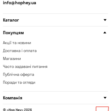
Кам'янське
Кам'яні Потоки
info@hophey.ua
Карнаухівка
Катеринівка
Каталог
Келеберда
Київ
Клинці
Княжичі
Покупцям
Корсунці
Котівка
Акції та новини
Доставка і оплата
Коцюбинське
Кошари
Магазини
Красносілка
Кременчук
Часто задавані питання
Кривий Ріг
Кривуші
Публічна оферта
Поради та огляди
Кропивницький
Крюківщина
Куліші
Кушугум
Компанія
Лозуватка
Ліски
© «Hop Hey» 2026