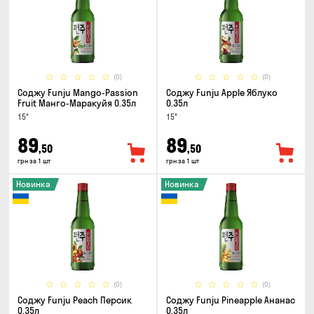
(0)
(0)
Соджу Funju Mango-Passion
Соджу Funju Apple Яблуко
Fruit Манго-Маракуйя 0.35л
0.35л
15°
15°
89
89
,50
,50
грн за 1 шт
грн за 1 шт
Новинка
Новинка
(0)
(0)
Соджу Funju Peach Персик
Соджу Funju Pineapple Ананас
0.35л
0.35л