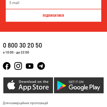
Біла Церква
Білогородка
Велика Северинка
Вишгород
ПІДПИСАТИСЯ
Вишневе
Власівка
Ворзель
Вільна Терешківка
Вільне
Віта-Поштова
0 800 30 20 50
Гатне
Гнідин
з 10:00 - до 22:00
Гора
Горбанівка
Горенка
Горішні Плавні
Гостомель
Дмитрівка
Дніпро
Зазим’є
Запоріжжя
Калинівка
Для комерційних пропозицій