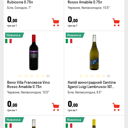
Rubicone 0.75л
Rosso Amabile 0.75л
Біле, Солодке, 7°
Червоне, Напівсолодке, 10.5°
0
0
,00
,00
грн за 1
грн за 1
Новинка
Новинка
(0)
(0)
Вино Villa Francesca Vino
Напій виноградний Cantine
Rosso Amabile 0.75л
Sgarzi Luigi Lambrusco IGT
Emilia Bianca Frizziante 0.75л
Червоне, Напівсолодке, 10.5°
Біле, Напівсолодке, 6.5°
0
0
,00
,00
грн за 1
грн за 1
Новинка
Новинка