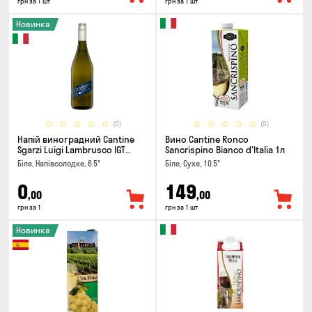
грн за 1 шт
грн за 1 шт
Новинка
(0)
(0)
Напій виноградний Cantine
Вино Cantine Ronco
Sgarzi Luigi Lambrusco IGT
Sancrispino Bianco d'Italia 1л
Emilia Bianca Frizziante 0.75л
Біле, Напівсолодке, 6.5°
Біле, Сухе, 10.5°
0
149
,00
,00
грн за 1
грн за 1 шт
Новинка