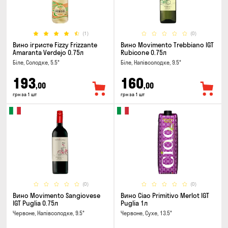
(1)
(0)
Вино ігристе Fizzy Frizzante
Вино Movimento Trebbiano IGT
Amaranta Verdejo 0.75л
Rubicone 0.75л
Біле, Солодке, 5.5°
Біле, Напівсолодке, 9.5°
193
160
,00
,00
грн за 1 шт
грн за 1 шт
(0)
(0)
Вино Movimento Sangiovese
Вино Ciao Primitivo Merlot IGT
IGT Puglia 0.75л
Puglia 1л
Червоне, Напівсолодке, 9.5°
Червоне, Сухе, 13.5°