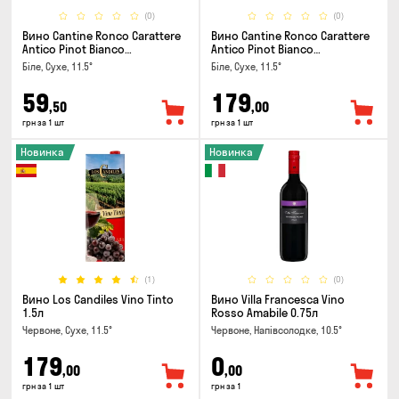
(0)
(0)
Вино Cantine Ronco Carattere
Вино Cantine Ronco Carattere
Antico Pinot Bianco
Antico Pinot Bianco
Chardonnay Rubicone IGT 0.25л
Chardonnay Rubicone IGT 1л
Біле, Сухе, 11.5°
Біле, Сухе, 11.5°
59
179
,50
,00
грн за 1 шт
грн за 1 шт
Новинка
Новинка
(1)
(0)
Вино Los Candiles Vino Tinto
Вино Villa Francesca Vino
1.5л
Rosso Amabile 0.75л
Червоне, Сухе, 11.5°
Червоне, Напівсолодке, 10.5°
179
0
,00
,00
грн за 1 шт
грн за 1