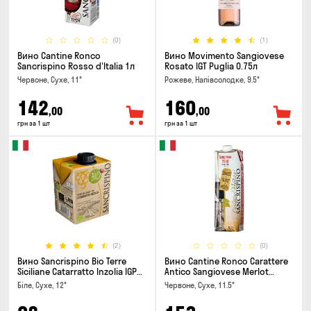
(0)
(1)
Вино Cantine Ronco
Вино Movimento Sangiovese
Sancrispino Rosso d'Italia 1л
Rosato IGT Puglia 0.75л
Червоне, Сухе, 11°
Рожеве, Напівсолодке, 9.5°
142
160
,00
,00
грн за 1 шт
грн за 1 шт
(2)
(0)
Вино Sancrispino Bio Terre
Вино Cantine Ronco Carattere
Siciliane Catarratto Inzolia IGP
Antico Sangiovese Merlot
0.5л
Rubicone IGT 1л
Біле, Сухе, 12°
Червоне, Сухе, 11.5°