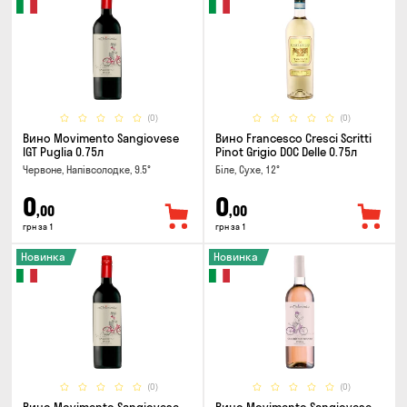
(0)
(0)
Вино Movimento Sangiovese
Вино Francesco Cresci Scritti
IGT Puglia 0.75л
Pinot Grigio DOC Delle 0.75л
Червоне, Напівсолодке, 9.5°
Біле, Сухе, 12°
0
0
,00
,00
грн за 1
грн за 1
Новинка
Новинка
(0)
(0)