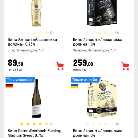
(0)
(0)
Вино Aznauri «Алазанська
Вино Aznauri «Алазанська
долина» 0.75л
долина» 3л
Біле, Напівсолодке, 13°
Червоне, Напівсолодке, 13°
89
259
,50
,00
грн за 1 шт
грн за 1 шт
Тільки онлайн
Тільки онлайн
(1)
(0)
Вино Peter Weinbach Riesling
Вино Aznauri «Алазанська
Medium Sweet 0.75л
долина» 3л