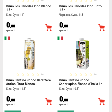
(0)
(0)
Вино Los Candiles Vino Blanco
Вино Los Candiles Vino Tinto
1.5л
1.5л
Біле, Сухе, 11°
Червоне, Сухе, 11.5°
0
0
,00
,00
грн за 1
грн за 1
(0)
(0)
Вино Cantine Ronco Carattere
Вино Cantine Ronco
Antico Pinot Bianco
Sancrispino Bianco d'Italia 1л
Chardonnay Rubicone IGT 1л
Біле, Сухе, 11.5°
Біле, Сухе, 10.5°
0
0
,00
,00
грн за 1
грн за 1