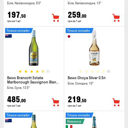
Біле, Напівсолодке, 9.5°
Біле, Напівсолодке, 13°
197
259
,50
,00
грн за 1 шт
грн за 1 шт
Тільки онлайн
Тільки онлайн
(1)
(0)
Вино Brancott Estate
Вино Choya Silver 0.5л
Marlborough Sauvignon Blanc
Біле, Солодке, 10°
0.75л
Біле, Сухе, 12.5°
485
219
,00
,50
грн за 1 шт
грн за 1 шт
Тільки онлайн
Тільки онлайн
Новинка