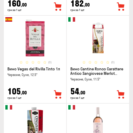
160
182
,00
,00
грн за 1 шт
грн за 1 шт
(0)
(0)
Вино Vegas del Rivilla Tinto 1л
Вино Cantine Ronco Carattere
Antico Sangiovese Merlot
Червоне, Сухе, 12.5°
Rubicone IGT 0.25л
Червоне, Сухе, 11.5°
105
54
,00
,00
грн за 1 шт
грн за 1 шт