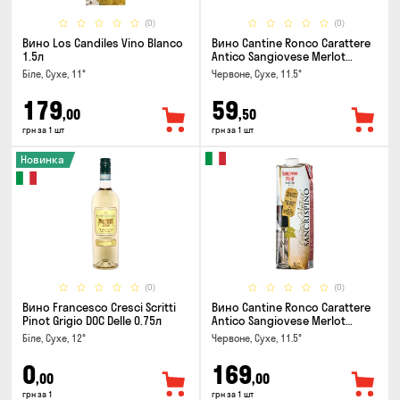
(0)
(0)
Вино Los Candiles Vino Blanco
Вино Cantine Ronco Carattere
1.5л
Antico Sangiovese Merlot
Rubicone IGT 0.25л
Біле, Сухе, 11°
Червоне, Сухе, 11.5°
179
59
,00
,50
грн за 1 шт
грн за 1 шт
Новинка
(0)
(0)
Вино Francesco Cresci Scritti
Вино Cantine Ronco Carattere
Pinot Grigio DOC Delle 0.75л
Antico Sangiovese Merlot
Rubicone IGT 1л
Біле, Сухе, 12°
Червоне, Сухе, 11.5°
0
169
,00
,00
грн за 1
грн за 1 шт