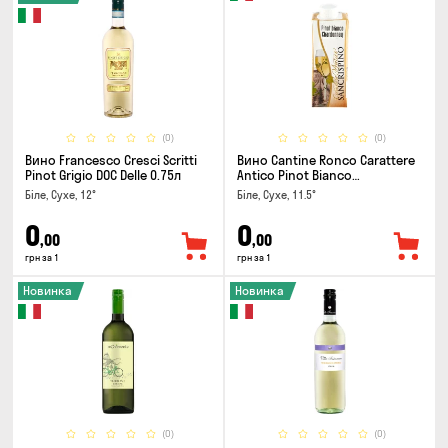
(0)
(0)
Вино Francesco Cresci Scritti
Вино Cantine Ronco Carattere
Pinot Grigio DOC Delle 0.75л
Antico Pinot Bianco
Chardonnay Rubicone IGT 0.25л
Біле, Сухе, 12°
Біле, Сухе, 11.5°
0
0
,00
,00
грн за 1
грн за 1
Новинка
Новинка
(0)
(0)