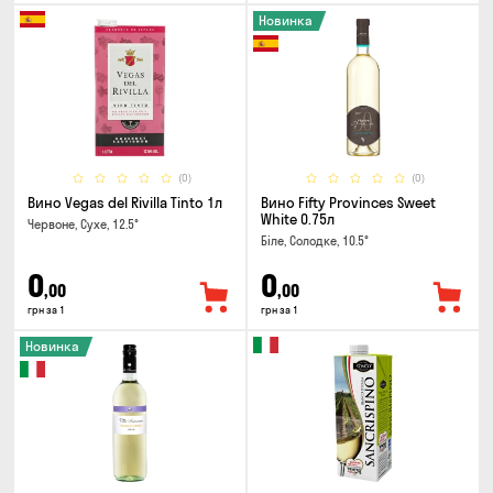
Новинка
(0)
(0)
Вино Vegas del Rivilla Tinto 1л
Вино Fifty Provinces Sweet
White 0.75л
Червоне, Сухе, 12.5°
Біле, Солодке, 10.5°
0
0
,00
,00
грн за 1
грн за 1
Новинка