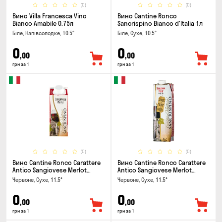
(0)
(0)
Вино Villa Francesca Vino
Вино Cantine Ronco
Bianco Amabile 0.75л
Sancrispino Bianco d'Italia 1л
Біле, Напівсолодке, 10.5°
Біле, Сухе, 10.5°
0
0
,00
,00
грн за 1
грн за 1
(0)
(0)
Вино Cantine Ronco Carattere
Вино Cantine Ronco Carattere
Antico Sangiovese Merlot
Antico Sangiovese Merlot
Rubicone IGT 0.25л
Rubicone IGT 1л
Червоне, Сухе, 11.5°
Червоне, Сухе, 11.5°
0
0
,00
,00
грн за 1
грн за 1