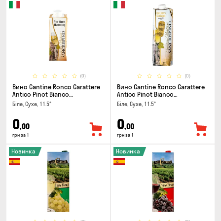
(0)
(0)
Вино Cantine Ronco Carattere
Вино Cantine Ronco Carattere
Antico Pinot Bianco
Antico Pinot Bianco
Chardonnay Rubicone IGT 0.25л
Chardonnay Rubicone IGT 1л
Біле, Сухе, 11.5°
Біле, Сухе, 11.5°
0
0
,00
,00
грн за 1
грн за 1
Новинка
Новинка