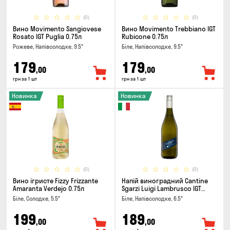
(0)
(0)
Вино Movimento Sangiovese
Вино Movimento Trebbiano IGT
Rosato IGT Puglia 0.75л
Rubicone 0.75л
Рожеве, Напівсолодке, 9.5°
Біле, Напівсолодке, 9.5°
179
179
,00
,00
грн за 1 шт
грн за 1 шт
Новинка
Новинка
(0)
(0)
Вино ігристе Fizzy Frizzante
Напій виноградний Cantine
Amaranta Verdejo 0.75л
Sgarzi Luigi Lambrusco IGT
Emilia Bianca Frizziante 0.75л
Біле, Солодке, 5.5°
Біле, Напівсолодке, 6.5°
199
189
,00
,00