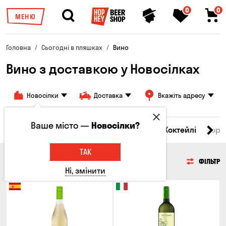
0
0
МЕНЮ
Головна
Сьогодні в пляшках
Вино
Вино з доставкою у Новосілках
Новосілки
Доставка
Вкажіть адресу
Ваше місто —
Новосілки?
і товари
Пиво
Сидр
Вино
Віскі
Коктейлі
Горі
ТАК
ВИНО
ФІЛЬТР
Ні, змінити