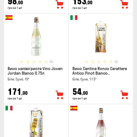
98
153
,00
,00
грн за 1 шт
грн за 1 шт
(0)
(0)
Вино напівігристе Vino Joven
Вино Cantine Ronco Carattere
Jordan Blanco 0.75л
Antico Pinot Bianco
Chardonnay Rubicone IGT 0.25л
Біле, Сухе, 10°
Біле, Сухе, 11.5°
171
54
,00
,00
грн за 1 шт
грн за 1 шт