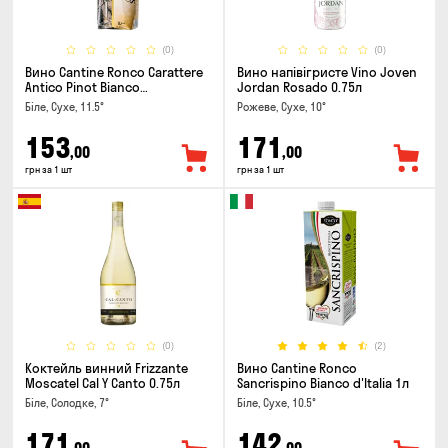
(0)
(0)
Вино Cantine Ronco Carattere
Вино напівігристе Vino Joven
Antico Pinot Bianco
Jordan Rosado 0.75л
Chardonnay Rubicone IGT 1л
Біле, Сухе, 11.5°
Рожеве, Сухе, 10°
153
171
,00
,00
грн за 1 шт
грн за 1 шт
(0)
(2)
Коктейль винний Frizzante
Вино Cantine Ronco
Moscatel Cal Y Canto 0.75л
Sancrispino Bianco d'Italia 1л
Біле, Солодке, 7°
Біле, Сухе, 10.5°
171
142