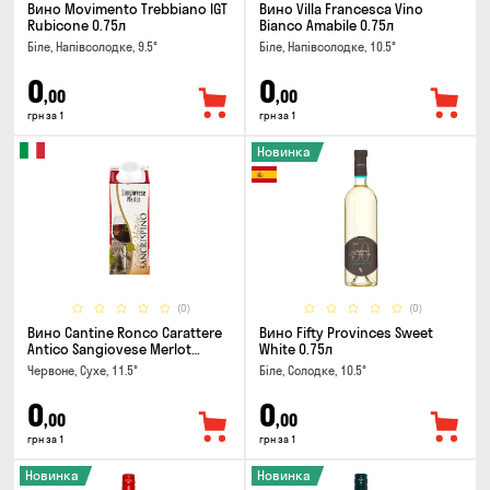
Вино Movimento Trebbiano IGT
Вино Villa Francesca Vino
Rubicone 0.75л
Bianco Amabile 0.75л
Біле, Напівсолодке, 9.5°
Біле, Напівсолодке, 10.5°
0
0
,00
,00
грн за 1
грн за 1
Новинка
(0)
(0)
Вино Cantine Ronco Carattere
Вино Fifty Provinces Sweet
Antico Sangiovese Merlot
White 0.75л
Rubicone IGT 0.25л
Червоне, Сухе, 11.5°
Біле, Солодке, 10.5°
0
0
,00
,00
грн за 1
грн за 1
Новинка
Новинка