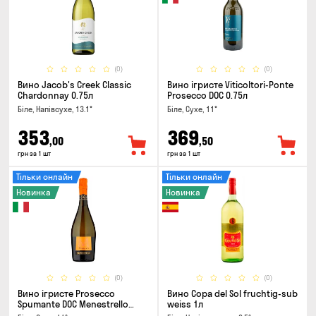
(0)
(0)
Вино Jacob's Creek Classic
Вино ігристе Viticoltori-Ponte
Chardonnay 0.75л
Prosecco DOC 0.75л
Біле, Напівсухе, 13.1°
Біле, Сухе, 11°
353
369
,00
,50
грн за 1 шт
грн за 1 шт
Тільки онлайн
Тільки онлайн
Новинка
Новинка
(0)
(0)
Вино ігристе Prosecco
Вино Copa del Sol fruchtig-sub
Spumante DOC Menestrello
weiss 1л
0.75л