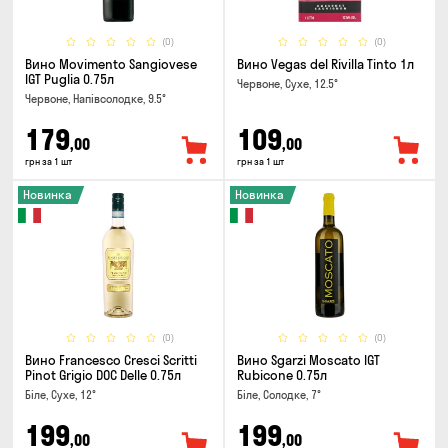
(0)
(0)
Вино Movimento Sangiovese
Вино Vegas del Rivilla Tinto 1л
IGT Puglia 0.75л
Червоне, Сухе, 12.5°
Червоне, Напівсолодке, 9.5°
179
109
,00
,00
грн за 1 шт
грн за 1 шт
Новинка
Новинка
(0)
(0)
Вино Francesco Cresci Scritti
Вино Sgarzi Moscato IGT
Pinot Grigio DOC Delle 0.75л
Rubicone 0.75л
Біле, Сухе, 12°
Біле, Солодке, 7°
199
199
,00
,00