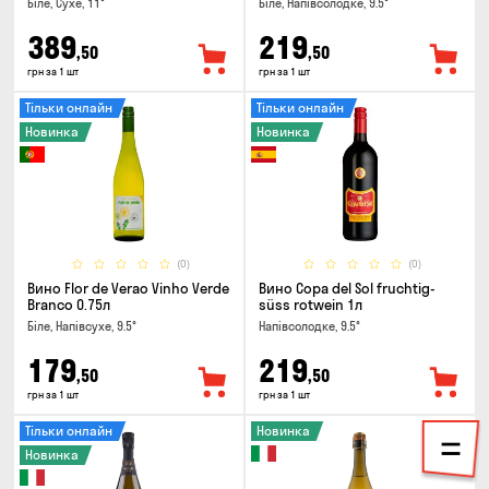
Біле, Сухе, 11°
Біле, Напівсолодке, 9.5°
389
219
,50
,50
грн за 1 шт
грн за 1 шт
Тільки онлайн
Тільки онлайн
Новинка
Новинка
(0)
(0)
Вино Flor de Verao Vinho Verde
Вино Copa del Sol fruchtig-
Branco 0.75л
süss rotwein 1л
Біле, Напівсухе, 9.5°
Напівсолодке, 9.5°
179
219
,50
,50
грн за 1 шт
грн за 1 шт
Тільки онлайн
Новинка
Новинка