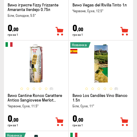
Вино ігристе Fizzy Frizzante
Вино Vegas del Rivilla Tinto 1л
Amaranta Verdejo 0.75л
Червоне, Сухе, 12.5°
Біле, Солодке, 5.5°
0
0
,00
,00
грн за 1
грн за 1
Новинка
(0)
(0)
Вино Cantine Ronco Carattere
Вино Los Candiles Vino Blanco
Antico Sangiovese Merlot
1.5л
Rubicone IGT 1л
Червоне, Сухе, 11.5°
Біле, Сухе, 11°
0
0
,00
,00
грн за 1
грн за 1
Новинка