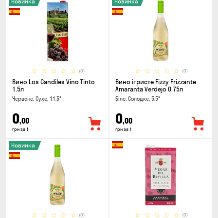
Новинка
Новинка
(0)
(0)
Вино Los Candiles Vino Tinto
Вино ігристе Fizzy Frizzante
1.5л
Amaranta Verdejo 0.75л
Червоне, Сухе, 11.5°
Біле, Солодке, 5.5°
0
0
,00
,00
грн за 1
грн за 1
Новинка
(0)
(0)