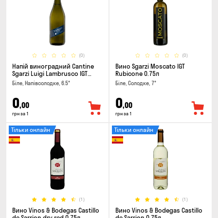
(0)
(0)
Напій виноградний Cantine
Вино Sgarzi Moscato IGT
Sgarzi Luigi Lambrusco IGT
Rubicone 0.75л
Emilia Bianca Frizziante 0.75л
Біле, Напівсолодке, 6.5°
Біле, Солодке, 7°
0
0
,00
,00
грн за 1
грн за 1
Тільки онлайн
Тільки онлайн
(1)
(1)
Вино Vinos & Bodegas Castillo
Вино Vinos & Bodegas Castillo
de Sarrion dry red 0.75л
de Sarrion 0.75л