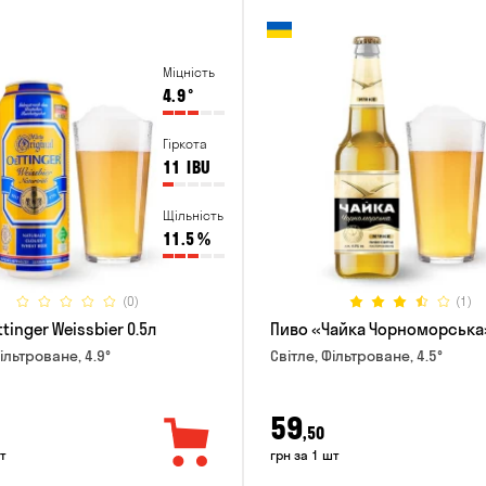
Міцність
4.9
°
Гіркота
11
IBU
Щільність
11.5
%
(0)
(1)
tinger Weissbier 0.5л
Пиво «Чайка Чорноморська»
ільтроване, 4.9°
Світле, Фільтроване, 4.5°
59
,50
т
грн за 1 шт