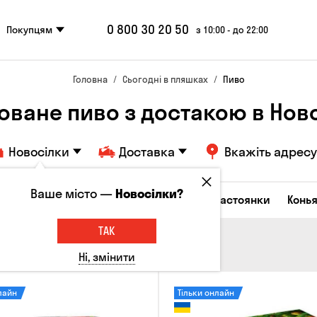
0 800 30 20 50
Покупцям
з 10:00 - до 22:00
Головна
Сьогодні в пляшках
Пиво
оване пиво з достакою в Нов
Новосілки
Доставка
Вкажіть адресу
Ваше місто —
Новосілки?
октейлі
Горілка
Соджу
Лікери та настоянки
Конья
ТАК
Ні, змінити
лайн
Тільки онлайн