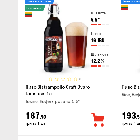
Тільки онлайн
Тільки он
Новинка
Міцність
5.5
°
Гіркота
16
IBU
Щільність
12.2
%
(0)
Пиво Bistrampolio Craft Dvaro
Пиво Bis
Tamsusis 1л
Біле, Неф
Темне, Нефільтроване, 5.5°
187
193
,50
,5
грн за 1 шт
грн за 1 ш