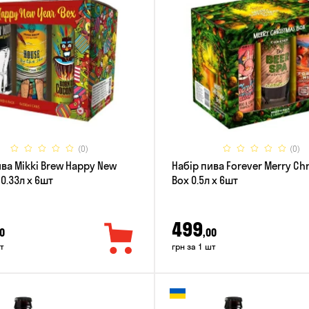
(0)
(0)
ива Mikki Brew Happy New
Набір пива Forever Merry Ch
 0.33л x 6шт
Box 0.5л x 6шт
499
0
,00
т
грн за 1 шт