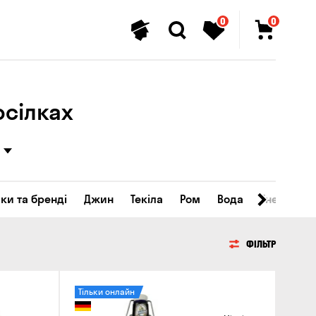
0
0
осілках
ки та бренді
Джин
Текіла
Ром
Вода
Енергетичн
ФІЛЬТР
Тільки онлайн