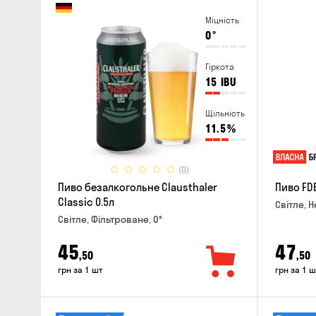
Міцність
0
°
Гіркота
15
IBU
Щільність
11.5
%
(0)
Пиво безалкогольне Clausthaler
Пиво FDB
Classic 0.5л
Світле, Н
Світле, Фільтроване, 0°
45
47
,50
,50
грн за 1 шт
грн за 1 ш