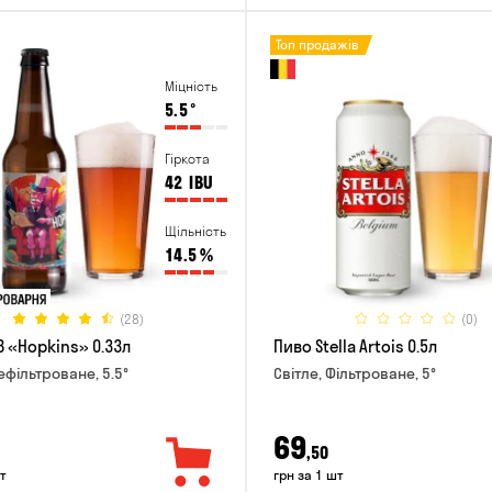
Топ продажів
Міцність
5.5
°
Гіркота
42
IBU
Щільність
14.5
%
(28)
(0)
B «Hopkins» 0.33л
Пиво Stella Artois 0.5л
ефільтроване, 5.5°
Світле, Фільтроване, 5°
69
,50
т
грн за 1 шт