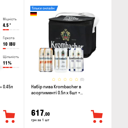
Тільки онлайн
Міцність
4.5
°
Гіркота
10
IBU
Щільність
11
%
(0)
 0.45л
Набір пива Krombacher в
асортименті 0.5л х 6шт +
термосумка
617
,00
грн за 1 шт