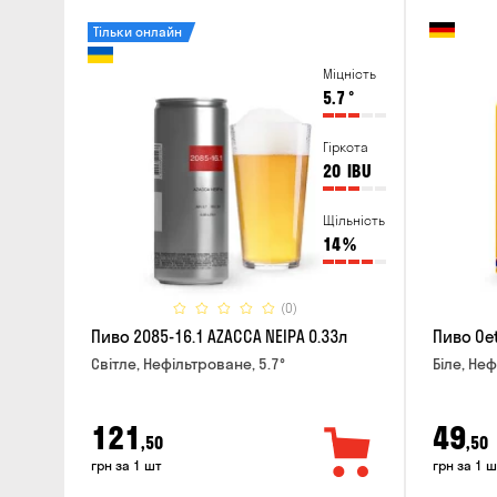
Тільки онлайн
Міцність
5.7
°
Гіркота
20
IBU
Щільність
14
%
(0)
Пиво 2085-16.1 AZACCA NEIPA 0.33л
Пиво Oet
Світле, Нефільтроване, 5.7°
Біле, Неф
121
49
,50
,50
грн за 1 шт
грн за 1 ш