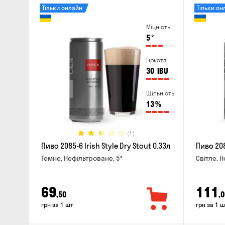
Тільки онлайн
Тільки он
Міцність
5
°
Гіркота
30
IBU
Щільність
13
%
(1)
Пиво 2085-6 Irish Style Dry Stout 0.33л
Пиво 208
Темне, Нефільтроване, 5°
Світле, 
69
111
,50
,0
грн за 1 шт
грн за 1 ш