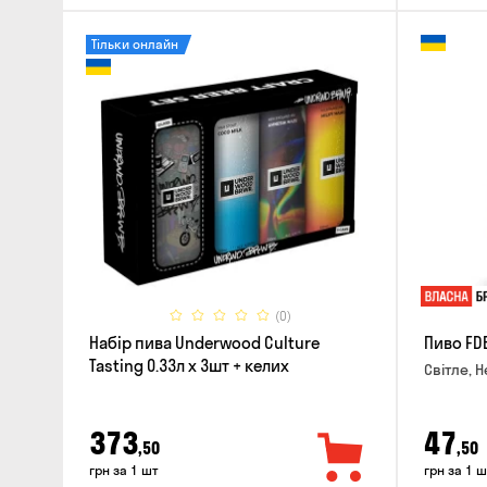
Тільки онлайн
(0)
Набір пива Underwood Culture
Пиво FD
Tasting 0.33л x 3шт + келих
Світле, Н
373
47
,50
,50
грн за 1 шт
грн за 1 ш