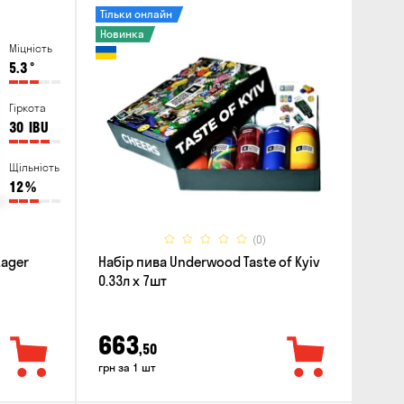
Тільки онлайн
Новинка
Міцність
5.3
°
Гіркота
30
IBU
Щільність
12
%
(0)
Lager
Набір пива Underwood Taste of Kyiv
0.33л x 7шт
663
,50
грн за 1 шт