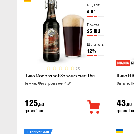
Міцність
4.9
°
Гіркота
25
IBU
Щільність
12
%
(0)
Пиво Monchshof Schwarzbier 0.5л
Пиво FDB
Темне, Фільтроване, 4.9°
Світле, Н
125
43
,50
,00
грн за 1 шт
грн за 1 ш
Тільки онлайн