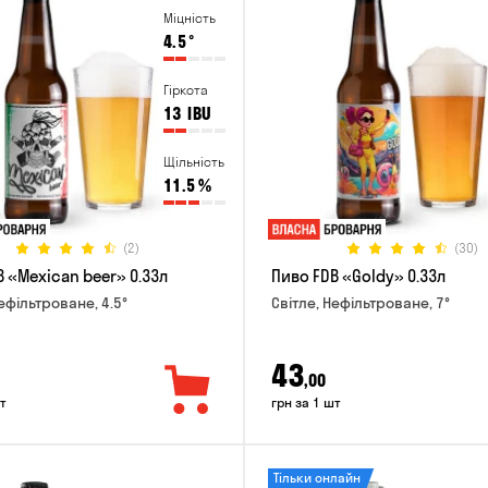
Міцність
4.5
°
Гіркота
13
IBU
Щільність
11.5
%
(2)
(30)
 «Mexican beer» 0.33л
Пиво FDB «Goldy» 0.33л
ефільтроване, 4.5°
Світле, Нефільтроване, 7°
43
,00
т
грн за 1 шт
Тільки онлайн