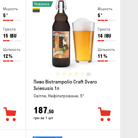
Новинка
Міцність
Міцність
5
°
5
°
Гіркота
Гіркота
15
IBU
14
IBU
Щільність
Щільність
12
%
11
%
(0)
Пиво Bistrampolio Craft Dvaro
Sviesusis 1л
Світле, Нефільтроване, 5°
187
,50
грн за 1 шт