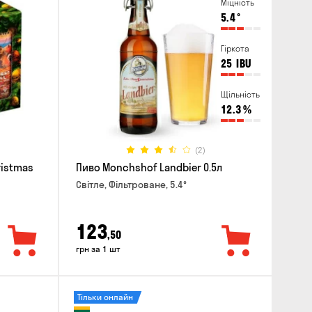
Міцність
5.4
°
Гіркота
25
IBU
Щільність
12.3
%
(2)
ristmas
Пиво Monchshof Landbier 0.5л
Світле, Фільтроване, 5.4°
123
,50
грн за 1 шт
Тільки онлайн