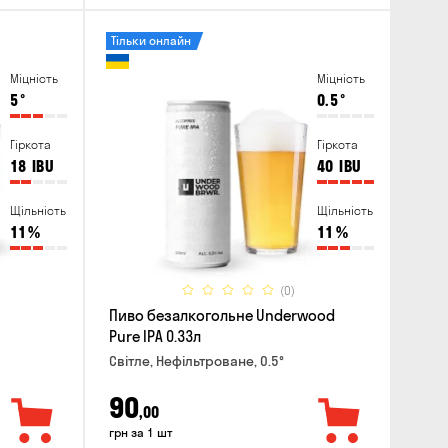
Тільки онлайн
Міцність
Міцність
5
°
0.5
°
Гіркота
Гіркота
18
IBU
40
IBU
Щільність
Щільність
11
%
11
%
(0)
Пиво безалкогольне Underwood
Pure IPA 0.33л
Світле, Нефільтроване, 0.5°
90
,00
грн за 1 шт