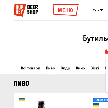
МЕНЮ
Укр
Бутиль
Всі товари
Пиво
Сидр
Вино
Віскі
К
ПИВО
Тільки он