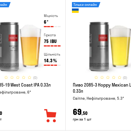
лайн
Тільки онлайн
Міцність
6
°
Гіркота
75
IBU
Щільність
14.3
%
(0)
(0)
5-19 West Coast IPA 0.33л
Пиво 2085-3 Hoppy Mexican 
0.33л
Нефільтроване, 6°
Світле, Нефільтроване, 5.3°
69
0
,50
т
грн за 1 шт