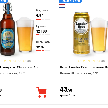
лайн
Тільки онлайн
Міцність
4.6
°
Гіркота
12
IBU
Щільність
12
%
(0)
(0)
trampolio Weissbier 1л
Пиво Lander Brau Premium Be
ільтроване, 4.6°
Світле, Фільтроване, 4.9°
43
0
,50
т
грн за 1 шт