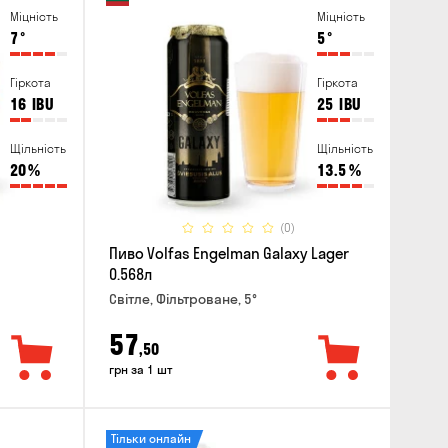
Міцність
Міцність
7
°
5
°
Гіркота
Гіркота
16
IBU
25
IBU
Щільність
Щільність
20
%
13.5
%
(0)
Пиво Volfas Engelman Galaxy Lager
0.568л
Світле, Фільтроване, 5°
57
,50
грн за 1 шт
Тільки онлайн