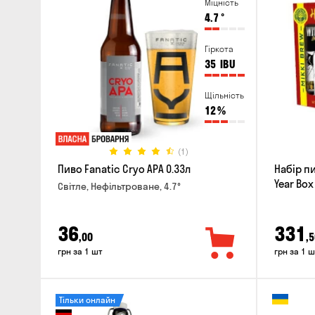
Міцність
4.7
°
Гіркота
35
IBU
Щільність
12
%
(1)
Пиво Fanatic Cryo APA 0.33л
Набір п
Year Box
Світле, Нефільтроване, 4.7°
36
331
,00
,5
грн за 1 шт
грн за 1 ш
Тільки онлайн