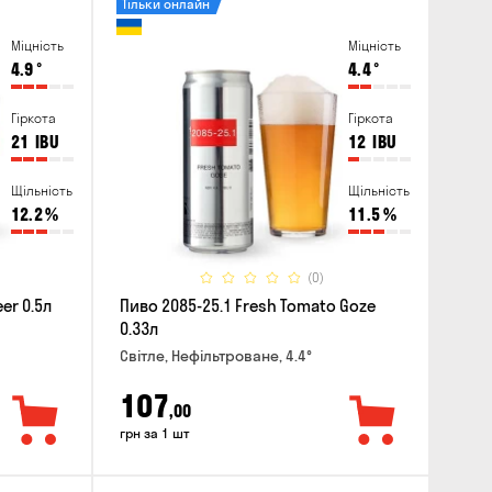
Тільки онлайн
Міцність
Міцність
4.9
°
4.4
°
Гіркота
Гіркота
21
IBU
12
IBU
Щільність
Щільність
12.2
%
11.5
%
(0)
er 0.5л
Пиво 2085-25.1 Fresh Tomato Goze
0.33л
Світле, Нефільтроване, 4.4°
107
,00
грн за 1 шт