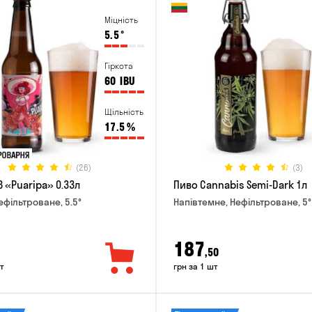
Міцність
5.5
°
Гіркота
60
IBU
Щільність
17.5
%
(26)
(3)
 «Puaripa» 0.33л
Пиво Cannabis Semi-Dark 1л
ефільтроване, 5.5°
Напівтемне, Нефільтроване, 5°
187
,50
т
грн за 1 шт