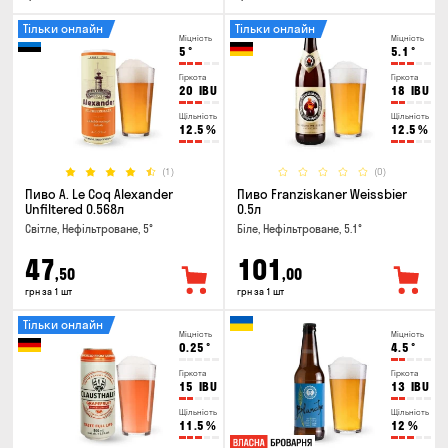
Тільки онлайн
Тільки онлайн
Міцність
Міцність
5
°
5.1
°
Гіркота
Гіркота
20
IBU
18
IBU
Щільність
Щільність
12.5
%
12.5
%
(1)
(0)
Пиво A. Le Coq Alexander
Пиво Franziskaner Weissbier
Unfiltered 0.568л
0.5л
Світле, Нефільтроване, 5°
Біле, Нефільтроване, 5.1°
47
101
,50
,00
грн за 1 шт
грн за 1 шт
Тільки онлайн
Міцність
Міцність
0.25
°
4.5
°
Гіркота
Гіркота
15
IBU
13
IBU
Щільність
Щільність
11.5
%
12
%