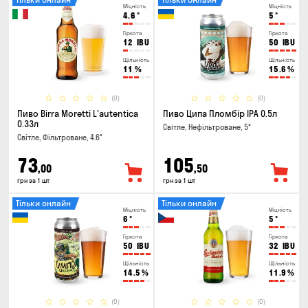
Міцність
Міцність
4.6
°
5
°
Гіркота
Гіркота
12
IBU
50
IBU
Щільність
Щільність
11
%
15.6
%
(0)
(0)
Пиво Birra Moretti L'autentica
Пиво Ципа Пломбір IPA 0.5л
0.33л
Світле, Нефільтроване, 5°
Світле, Фільтроване, 4.6°
73
105
,00
,50
грн за 1 шт
грн за 1 шт
Тільки онлайн
Тільки онлайн
Міцність
Міцність
6
°
5
°
Гіркота
Гіркота
50
IBU
32
IBU
Щільність
Щільність
14.5
%
11.9
%
(0)
(0)