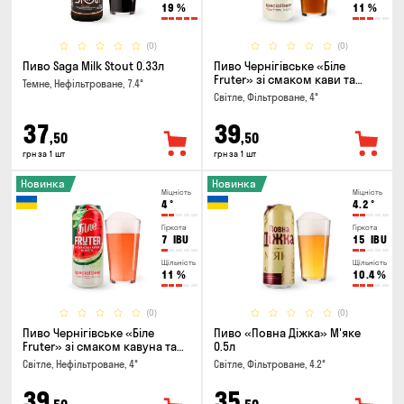
19
%
11
%
(0)
(0)
Пиво Saga Milk Stout 0.33л
Пиво Чернігівське «Біле
Fruter» зі смаком кави та
Темне, Нефільтроване, 7.4°
апельсину 0.5л
Світле, Фільтроване, 4°
37
39
,50
,50
грн за 1 шт
грн за 1 шт
Новинка
Новинка
Міцність
Міцність
4
°
4.2
°
Гіркота
Гіркота
7
IBU
15
IBU
Щільність
Щільність
11
%
10.4
%
(0)
(0)
Пиво Чернігівське «Біле
Пиво «Повна Діжка» М'яке
Fruter» зі смаком кавуна та
0.5л
м'яти 0.5л
Світле, Нефільтроване, 4°
Світле, Фільтроване, 4.2°
39
35