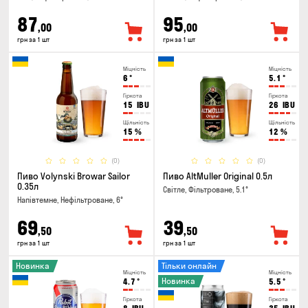
87
95
,00
,00
грн за 1 шт
грн за 1 шт
Міцність
Міцність
6
°
5.1
°
Гіркота
Гіркота
15
IBU
26
IBU
Щільність
Щільність
15
%
12
%
(0)
(0)
Пиво Volynski Browar Sailor
Пиво AltMuller Original 0.5л
0.35л
Світле, Фільтроване, 5.1°
Напівтемне, Нефільтроване, 6°
69
39
,50
,50
грн за 1 шт
грн за 1 шт
Новинка
Тільки онлайн
Міцність
Міцність
Новинка
4.7
°
5.5
°
Гіркота
Гіркота