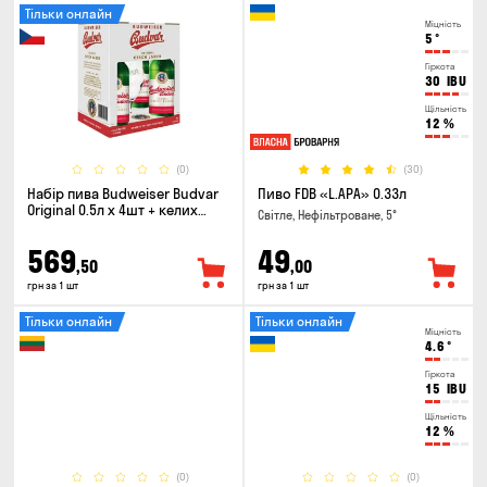
Тільки онлайн
Міцність
5
°
Гіркота
30
IBU
Щільність
12
%
(0)
(30)
Набір пива Budweiser Budvar
Пиво FDB «L.APA» 0.33л
Original 0.5л х 4шт + келих
Світле, Нефільтроване, 5°
0.33л
569
49
,50
,00
грн за 1 шт
грн за 1 шт
Тільки онлайн
Тільки онлайн
Міцність
4.6
°
Гіркота
15
IBU
Щільність
12
%
(0)
(0)