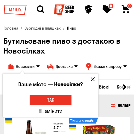
0
0
МЕНЮ
Головна
Сьогодні в пляшках
Пиво
Бутильоване пиво з достакою в
Новосілках
Новосілки
Доставка
Вкажіть адресу
Ваше місто —
Новосілки?
Всі товари
Пиво
Сидр
Вино
Віскі
Коктейл
ТАК
ПИВО
ФІЛЬТР
Ні, змінити
Тільки онлайн
Міцність
4.7
°