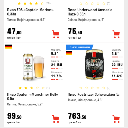
(26)
(0)
Пиво FDB «Captain Morion»
Пиво Underwood Amnesia
0.33л
Haze 0.33л
Темне, Нефільтроване, 6.5°
Світле, Нефільтроване, 5°
47
75
,00
,50
грн за 1 шт
грн за 1 шт
Тільки онлайн
Міцність
Міцність
5.2
°
4.8
°
Гіркота
Гіркота
21
IBU
22
IBU
Щільність
Щільність
11.7
%
11.4
%
(1)
(0)
Пиво Spaten «Münchner Hell»
Пиво Kostritzer Schwarzbier 5л
0.5л
Темне, Фільтроване, 4.8°
Світле, Фільтроване, 5.2°
99
763
,50
,50
грн за 1 шт
грн за 1 шт