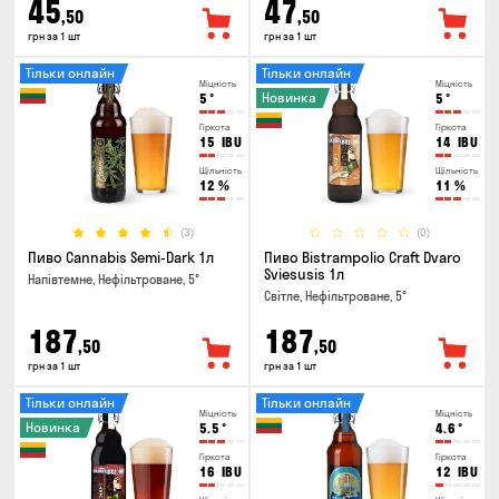
45
47
,50
,50
грн за 1 шт
грн за 1 шт
Тільки онлайн
Тільки онлайн
Міцність
Міцність
Новинка
5
°
5
°
Гіркота
Гіркота
15
IBU
14
IBU
Щільність
Щільність
12
%
11
%
(3)
(0)
Пиво Cannabis Semi-Dark 1л
Пиво Bistrampolio Craft Dvaro
Sviesusis 1л
Напівтемне, Нефільтроване, 5°
Світле, Нефільтроване, 5°
187
187
,50
,50
грн за 1 шт
грн за 1 шт
Тільки онлайн
Тільки онлайн
Міцність
Міцність
Новинка
5.5
°
4.6
°
Гіркота
Гіркота
16
IBU
12
IBU