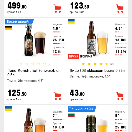
499
123
,00
,50
грн за 1 шт
грн за 1 шт
Тільки онлайн
Міцність
Міцність
4.9
°
4.5
°
Гіркота
Гіркота
25
IBU
13
IBU
Щільність
Щільність
12
%
11.5
%
(0)
(2)
Пиво Monchshof Schwarzbier
Пиво FDB «Mexican beer» 0.33л
0.5л
Світле, Нефільтроване, 4.5°
Темне, Фільтроване, 4.9°
125
43
,50
,00
грн за 1 шт
грн за 1 шт
Тільки онлайн
Міцність
Міцність
7
°
5
°
Гіркота
Гіркота
16
IBU
25
IBU