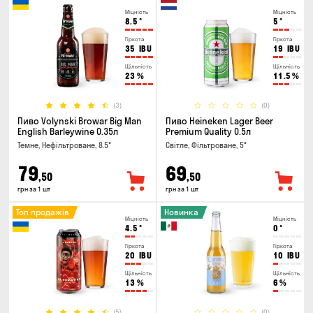
Міцність
Міцність
8.5
°
5
°
Гіркота
Гіркота
35
IBU
19
IBU
Щільність
Щільність
23
%
11.5
%
(3)
(0)
Пиво Volynski Browar Big Man
Пиво Heineken Lager Beer
English Barleywine 0.35л
Premium Quality 0.5л
Темне, Нефільтроване, 8.5°
Світле, Фільтроване, 5°
79
69
,50
,50
грн за 1 шт
грн за 1 шт
Топ продажів
Новинка
Міцність
Міцність
4.5
°
0
°
Гіркота
Гіркота
20
IBU
10
IBU
Щільність
Щільність
13
%
6
%
(5)
(0)