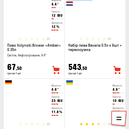
Міцність
4.4
°
Гіркота
12
IBU
Щільність
12
%
(0)
(0)
Пиво Volynski Browar «Amber»
Набір пива Bavaria 0.5л х 6шт +
0.35л
термосумка
Світле, Нефільтроване, 4.4°
67
543
,50
,50
грн за 1 шт
грн за 1 шт
Міцність
Міцність
4.8
°
4.9
°
Гіркота
Гіркота
23
IBU
10
IBU
Щільність
Щільність
11.8
%
11
%
(0)
(3)