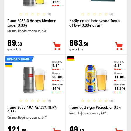
12
%
(0)
(0)
Пиво 2085-3 Hoppy Mexican
Набір пива Underwood Taste
Lager 0.33л
of Kyiv 0.33л x 7шт
Світле, Нефільтроване, 5.3°
69
663
,50
,50
грн за 1 шт
грн за 1 шт
Тільки онлайн
Міцність
Міцність
5.7
°
4.9
°
Гіркота
Гіркота
20
IBU
11
IBU
Щільність
Щільність
14
%
11.5
%
(0)
(0)
Пиво 2085-16.1 AZACCA NEIPA
Пиво Oettinger Weissbier 0.5л
0.33л
Біле, Нефільтроване, 4.9°
Світле, Нефільтроване, 5.7°
121
49
,50
,50