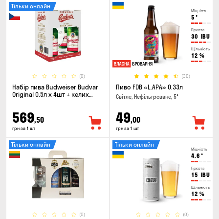
Тільки онлайн
Міцність
5
°
Гіркота
30
IBU
Щільність
12
%
(0)
(30)
Набір пива Budweiser Budvar
Пиво FDB «L.APA» 0.33л
Original 0.5л х 4шт + келих
Світле, Нефільтроване, 5°
0.33л
569
49
,50
,00
грн за 1 шт
грн за 1 шт
Тільки онлайн
Тільки онлайн
Міцність
4.6
°
Гіркота
15
IBU
Щільність
12
%
(0)
(0)