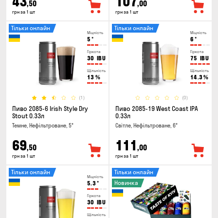
43
107
,50
,00
грн за 1 шт
грн за 1 шт
Тільки онлайн
Тільки онлайн
Міцність
Міцність
5
°
6
°
Гіркота
Гіркота
30
IBU
75
IBU
Щільність
Щільність
13
%
14.3
%
(1)
(0)
Пиво 2085-6 Irish Style Dry
Пиво 2085-19 West Coast IPA
Stout 0.33л
0.33л
Темне, Нефільтроване, 5°
Світле, Нефільтроване, 6°
69
111
,50
,00
грн за 1 шт
грн за 1 шт
Тільки онлайн
Тільки онлайн
Міцність
Новинка
5.3
°
Гіркота
30
IBU
Щільність