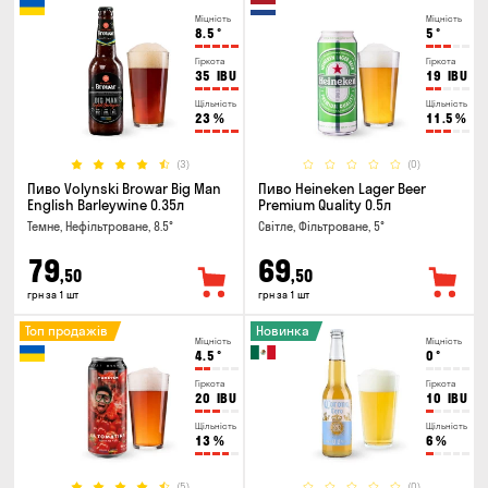
Міцність
Міцність
8.5
°
5
°
Гіркота
Гіркота
35
IBU
19
IBU
Щільність
Щільність
23
%
11.5
%
(3)
(0)
Пиво Volynski Browar Big Man
Пиво Heineken Lager Beer
English Barleywine 0.35л
Premium Quality 0.5л
Темне, Нефільтроване, 8.5°
Світле, Фільтроване, 5°
79
69
,50
,50
грн за 1 шт
грн за 1 шт
Топ продажів
Новинка
Міцність
Міцність
4.5
°
0
°
Гіркота
Гіркота
20
IBU
10
IBU
Щільність
Щільність
13
%
6
%
(5)
(0)