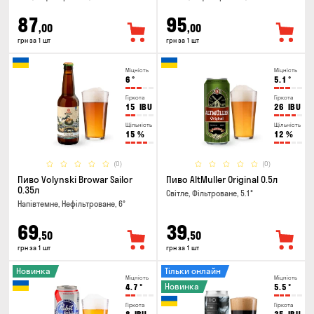
87
95
,00
,00
грн за 1 шт
грн за 1 шт
Міцність
Міцність
6
°
5.1
°
Гіркота
Гіркота
15
IBU
26
IBU
Щільність
Щільність
15
%
12
%
(0)
(0)
Пиво Volynski Browar Sailor
Пиво AltMuller Original 0.5л
0.35л
Світле, Фільтроване, 5.1°
Напівтемне, Нефільтроване, 6°
69
39
,50
,50
грн за 1 шт
грн за 1 шт
Новинка
Тільки онлайн
Міцність
Міцність
Новинка
4.7
°
5.5
°
Гіркота
Гіркота