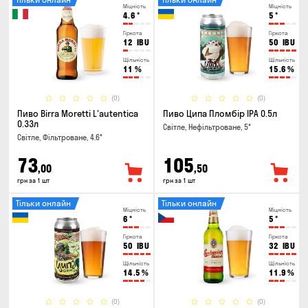
Міцність
Міцність
4.6
°
5
°
Гіркота
Гіркота
12
IBU
50
IBU
Щільність
Щільність
11
%
15.6
%
(0)
(0)
Пиво Birra Moretti L'autentica
Пиво Ципа Пломбір IPA 0.5л
0.33л
Світле, Нефільтроване, 5°
Світле, Фільтроване, 4.6°
73
105
,00
,50
грн за 1 шт
грн за 1 шт
Тільки онлайн
Тільки онлайн
Міцність
Міцність
6
°
5
°
Гіркота
Гіркота
50
IBU
32
IBU
Щільність
Щільність
14.5
%
11.9
%
(0)
(0)