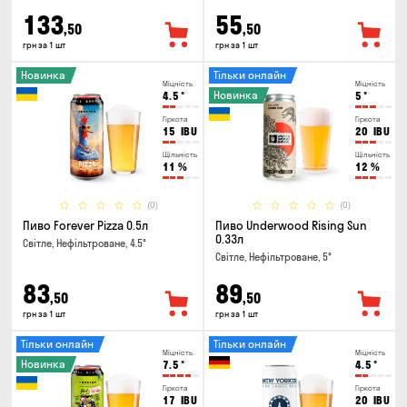
133
55
,50
,50
грн за 1 шт
грн за 1 шт
Новинка
Тільки онлайн
Міцність
Міцність
Новинка
4.5
°
5
°
Гіркота
Гіркота
15
IBU
20
IBU
Щільність
Щільність
11
%
12
%
(0)
(0)
Пиво Forever Pizza 0.5л
Пиво Underwood Rising Sun
0.33л
Світле, Нефільтроване, 4.5°
Світле, Нефільтроване, 5°
83
89
,50
,50
грн за 1 шт
грн за 1 шт
Тільки онлайн
Тільки онлайн
Міцність
Міцність
Новинка
7.5
°
4.5
°
Гіркота
Гіркота
17
IBU
20
IBU