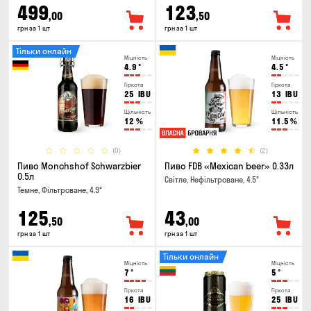
499
123
,00
,50
грн за 1 шт
грн за 1 шт
Тільки онлайн
Міцність
Міцність
4.9
°
4.5
°
Гіркота
Гіркота
25
IBU
13
IBU
Щільність
Щільність
12
%
11.5
%
(0)
(2)
Пиво Monchshof Schwarzbier
Пиво FDB «Mexican beer» 0.33л
0.5л
Світле, Нефільтроване, 4.5°
Темне, Фільтроване, 4.9°
125
43
,50
,00
грн за 1 шт
грн за 1 шт
Тільки онлайн
Міцність
Міцність
7
°
5
°
Гіркота
Гіркота
16
IBU
25
IBU