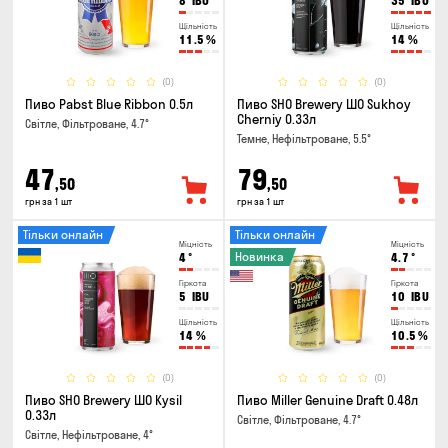
8
IBU
35
IBU
Щільність
Щільність
11.5
%
14
%
(0)
(0)
Пиво Pabst Blue Ribbon 0.5л
Пиво SHO Brewery ШО Sukhoy
Cherniy 0.33л
Світле, Фільтроване, 4.7°
Темне, Нефільтроване, 5.5°
47
79
,50
,50
грн за 1 шт
грн за 1 шт
Тільки онлайн
Тільки онлайн
Міцність
Міцність
Новинка
4
°
4.7
°
Гіркота
Гіркота
5
IBU
10
IBU
Щільність
Щільність
14
%
10.5
%
(0)
(0)
Пиво SHO Brewery ШО Kysil
Пиво Miller Genuine Draft 0.48л
0.33л
Світле, Фільтроване, 4.7°
Світле, Нефільтроване, 4°