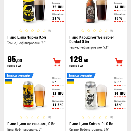
Гіркота
Гіркота
72
IBU
14
IBU
Щільність
Щільність
21
%
13
%
(0)
(0)
Пиво Ципа Чорна 0.5л
Пиво Kapuziner Weissbier
Dunkel 0.5л
Темне, Нефільтроване, 7.9°
Темне, Нефільтроване, 5.1°
95
129
,00
,50
грн за 1 шт
грн за 1 шт
Тільки онлайн
Тільки онлайн
Міцність
Міцність
5
°
5.5
°
Гіркота
Гіркота
12
IBU
36
IBU
Щільність
Щільність
11.5
%
13
%
(0)
(0)
Пиво Ципа на пшениці 0.5л
Пиво Ципа Квітка IPL 0.5л
Біле, Нефільтроване, 5°
Світле, Нефільтроване, 5.5°