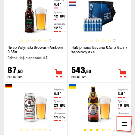
Міцність
4.4
°
Гіркота
12
IBU
Щільність
12
%
(0)
(0)
Пиво Volynski Browar «Amber»
Набір пива Bavaria 0.5л х 6шт +
0.35л
термосумка
Світле, Нефільтроване, 4.4°
67
543
,50
,50
грн за 1 шт
грн за 1 шт
Міцність
Міцність
4.8
°
4.9
°
Гіркота
Гіркота
23
IBU
10
IBU
Щільність
Щільність
11.8
%
11
%
(0)
(3)