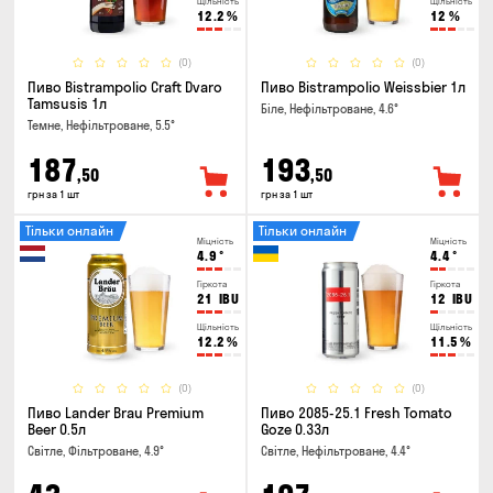
Щільність
Щільність
12.2
%
12
%
(0)
(0)
Пиво Bistrampolio Craft Dvaro
Пиво Bistrampolio Weissbier 1л
Tamsusis 1л
Біле, Нефільтроване, 4.6°
Темне, Нефільтроване, 5.5°
187
193
,50
,50
грн за 1 шт
грн за 1 шт
Тільки онлайн
Тільки онлайн
Міцність
Міцність
4.9
°
4.4
°
Гіркота
Гіркота
21
IBU
12
IBU
Щільність
Щільність
12.2
%
11.5
%
(0)
(0)
Пиво Lander Brau Premium
Пиво 2085-25.1 Fresh Tomato
Beer 0.5л
Goze 0.33л
Світле, Фільтроване, 4.9°
Світле, Нефільтроване, 4.4°