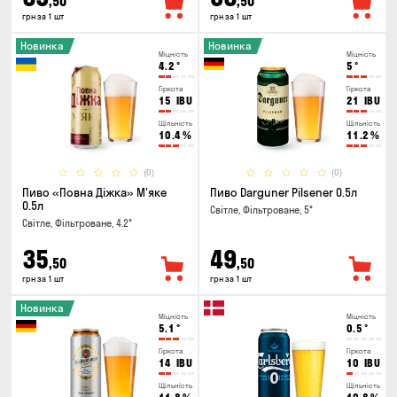
,50
,50
грн за 1 шт
грн за 1 шт
Новинка
Новинка
Міцність
Міцність
4.2
°
5
°
Гіркота
Гіркота
15
IBU
21
IBU
Щільність
Щільність
10.4
%
11.2
%
(0)
(0)
Пиво «Повна Діжка» М'яке
Пиво Darguner Pilsener 0.5л
0.5л
Світле, Фільтроване, 5°
Світле, Фільтроване, 4.2°
35
49
,50
,50
грн за 1 шт
грн за 1 шт
Новинка
Міцність
Міцність
5.1
°
0.5
°
Гіркота
Гіркота
14
IBU
10
IBU
Щільність
Щільність