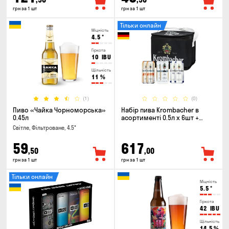
грн за 1 шт
грн за 1 шт
Тільки онлайн
Міцність
4.5
°
Гіркота
10
IBU
Щільність
11
%
(1)
(0)
Пиво «Чайка Чорноморська»
Набір пива Krombacher в
0.45л
асортименті 0.5л х 6шт +
термосумка
Світле, Фільтроване, 4.5°
59
617
,50
,00
грн за 1 шт
грн за 1 шт
Тільки онлайн
Міцність
5.5
°
Гіркота
42
IBU
Щільність
14.5
%