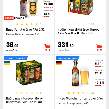
Гіркота
35
IBU
Щільність
12
%
(1)
(0)
Пиво Fanatic Cryo APA 0.33л
Набір пива Mikki Brew Happy
New Year Box 0.33л x 6шт
Світле, Нефільтроване, 4.7°
36
331
,00
,50
грн за 1 шт
грн за 1 шт
Тільки онлайн
Тільки онлайн
Міцність
5.4
°
Гіркота
25
IBU
Щільність
12.3
%
(0)
(2)
Набір пива Forever Merry
Пиво Monchshof Landbier 0.5л
Christmas Box 0.5л x 6шт
Світле, Фільтроване, 5.4°