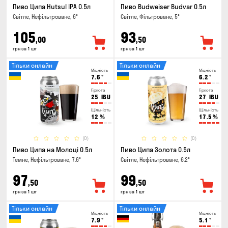
Пиво Ципа Hutsul IPA 0.5л
Пиво Budweiser Budvar 0.5л
Світле, Нефільтроване, 6°
Світле, Фільтроване, 5°
105
93
,00
,50
грн за 1 шт
грн за 1 шт
Тільки онлайн
Тільки онлайн
Міцність
Міцність
7.6
°
6.2
°
Гіркота
Гіркота
25
IBU
27
IBU
Щільність
Щільність
12
%
17.5
%
(0)
(0)
Пиво Ципа на Молоці 0.5л
Пиво Ципа Золота 0.5л
Темне, Нефільтроване, 7.6°
Світле, Нефільтроване, 6.2°
97
99
,50
,50
грн за 1 шт
грн за 1 шт
Тільки онлайн
Тільки онлайн
Міцність
Міцність
7.9
°
5.1
°