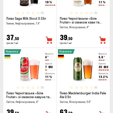
19
%
11
%
(0)
(0)
Пиво Saga Milk Stout 0.33л
Пиво Чернігівське «Біле
Fruter» зі смаком кави та
Темне, Нефільтроване, 7.4°
апельсину 0.5л
Світле, Фільтроване, 4°
37
39
,50
,50
грн за 1 шт
грн за 1 шт
Новинка
Новинка
Міцність
Міцність
4
°
5.6
°
Гіркота
Гіркота
7
IBU
35
IBU
Щільність
Щільність
11
%
13.2
%
(0)
(0)
Пиво Чернігівське «Біле
Пиво Mecklenburger India Pale
Fruter» зі смаком кавуна та
Ale 0.5л
м'яти 0.5л
Світле, Нефільтроване, 4°
Світле, Фільтроване, 5.6°
39
63