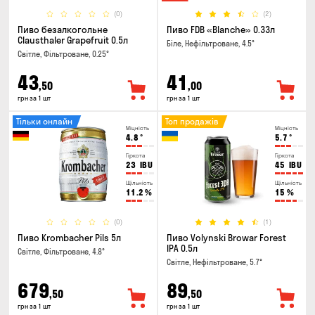
(0)
(2)
Пиво безалкогольне
Пиво FDB «Blanche» 0.33л
Clausthaler Grapefruit 0.5л
Біле, Нефільтроване, 4.5°
Світле, Фільтроване, 0.25°
43
41
,50
,00
грн за 1 шт
грн за 1 шт
Тільки онлайн
Топ продажів
Міцність
Міцність
4.8
°
5.7
°
Гіркота
Гіркота
23
IBU
45
IBU
Щільність
Щільність
11.2
%
15
%
(0)
(1)
Пиво Krombacher Pils 5л
Пиво Volynski Browar Forest
IPA 0.5л
Світле, Фільтроване, 4.8°
Світле, Нефільтроване, 5.7°
679
89
,50
,50
грн за 1 шт
грн за 1 шт