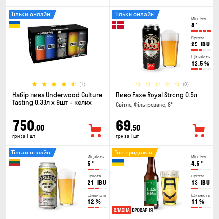
Тільки онлайн
Тільки онлайн
Міцність
8
°
Гіркота
25
IBU
Щільність
12.5
%
(1)
(0)
Набір пива Underwood Culture
Пиво Faxe Royal Strong 0.5л
Tasting 0.33л x 9шт + келих
Світле, Фільтроване, 8°
750
69
,00
,50
грн за 1 шт
грн за 1 шт
Тільки онлайн
Топ продажів
Міцність
Міцність
5
°
4.5
°
Гіркота
Гіркота
21
IBU
13
IBU
Щільність
Щільність
12
%
11
%