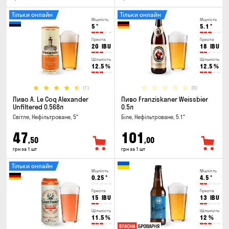
Тільки онлайн
Тільки онлайн
Міцність
Міцність
5
°
5.1
°
Гіркота
Гіркота
20
IBU
18
IBU
Щільність
Щільність
12.5
%
12.5
%
(1)
(0)
Пиво A. Le Coq Alexander
Пиво Franziskaner Weissbier
Unfiltered 0.568л
0.5л
Світле, Нефільтроване, 5°
Біле, Нефільтроване, 5.1°
47
101
,50
,00
грн за 1 шт
грн за 1 шт
Тільки онлайн
Міцність
Міцність
0.25
°
4.5
°
Гіркота
Гіркота
15
IBU
13
IBU
Щільність
Щільність
11.5
%
12
%