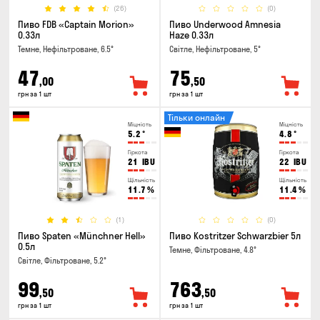
(26)
(0)
Пиво FDB «Captain Morion»
Пиво Underwood Amnesia
0.33л
Haze 0.33л
Темне, Нефільтроване, 6.5°
Світле, Нефільтроване, 5°
47
75
,00
,50
грн за 1 шт
грн за 1 шт
Тільки онлайн
Міцність
Міцність
5.2
°
4.8
°
Гіркота
Гіркота
21
IBU
22
IBU
Щільність
Щільність
11.7
%
11.4
%
(1)
(0)
Пиво Spaten «Münchner Hell»
Пиво Kostritzer Schwarzbier 5л
0.5л
Темне, Фільтроване, 4.8°
Світле, Фільтроване, 5.2°
99
763
,50
,50
грн за 1 шт
грн за 1 шт