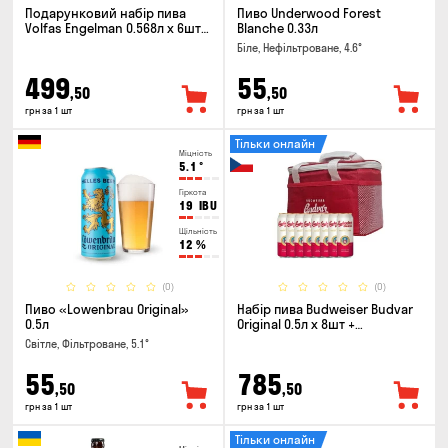
Подарунковий набір пива
Пиво Underwood Forest
Volfas Engelman 0.568л x 6шт +
Blanche 0.33л
келих 0.568л
Біле, Нефільтроване, 4.6°
499
55
,50
,50
грн за 1 шт
грн за 1 шт
Тільки онлайн
Міцність
5.1
°
Гіркота
19
IBU
Щільність
12
%
(0)
(0)
Пиво «Lowenbrau Original»
Набір пива Budweiser Budvar
0.5л
Original 0.5л х 8шт +
термосумка
Світле, Фільтроване, 5.1°
55
785
,50
,50
грн за 1 шт
грн за 1 шт
Тільки онлайн