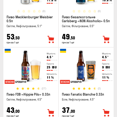
11.8
%
10.8
%
(0)
(0)
Пиво Mecklenburger Weisbier
Пиво безалкогольне
0.5л
Carlsberg «NON Alcoholic» 0.5л
Світле, Нефільтроване, 5.1°
Світле, Фільтроване, 0.5°
53
49
,50
,50
грн за 1 шт
грн за 1 шт
Міцність
Міцність
4.5
°
4.5
°
Гіркота
Гіркота
25
IBU
9
IBU
Щільність
Щільність
11
%
11
%
(27)
(2)
Пиво FDB «Hippie Pils» 0.33л
Пиво Fanatic Blanche 0.33л
Світле, Нефільтроване, 4.5°
Біле, Нефільтроване, 4.5°
43
37
,00
,00
грн за 1 шт
грн за 1 шт