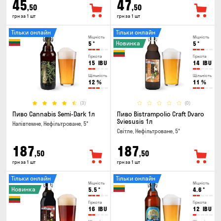
45
47
,50
,50
грн за 1 шт
грн за 1 шт
Тільки онлайн
Тільки онлайн
Міцність
Міцність
Новинка
5
°
5
°
Гіркота
Гіркота
15
IBU
14
IBU
Щільність
Щільність
12
%
11
%
(3)
(0)
Пиво Cannabis Semi-Dark 1л
Пиво Bistrampolio Craft Dvaro
Sviesusis 1л
Напівтемне, Нефільтроване, 5°
Світле, Нефільтроване, 5°
187
187
,50
,50
грн за 1 шт
грн за 1 шт
Тільки онлайн
Тільки онлайн
Міцність
Міцність
Новинка
5.5
°
4.6
°
Гіркота
Гіркота
16
IBU
12
IBU