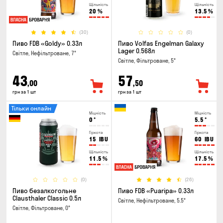
Щільність
Щільність
20
%
13.5
%
(30)
(0)
Пиво FDB «Goldy» 0.33л
Пиво Volfas Engelman Galaxy
Lager 0.568л
Світле, Нефільтроване, 7°
Світле, Фільтроване, 5°
43
57
,00
,50
грн за 1 шт
грн за 1 шт
Тільки онлайн
Міцність
Міцність
0
°
5.5
°
Гіркота
Гіркота
15
IBU
60
IBU
Щільність
Щільність
11.5
%
17.5
%
(0)
(26)
Пиво безалкогольне
Пиво FDB «Puaripa» 0.33л
Clausthaler Classic 0.5л
Світле, Нефільтроване, 5.5°
Світле, Фільтроване, 0°