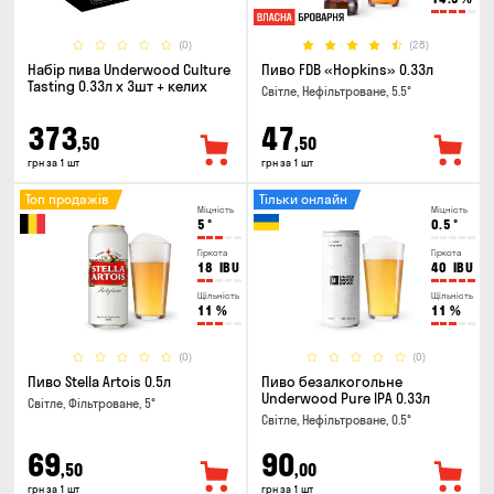
(0)
(28)
Набір пива Underwood Culture
Пиво FDB «Hopkins» 0.33л
Tasting 0.33л x 3шт + келих
Світле, Нефільтроване, 5.5°
373
47
,50
,50
грн за 1 шт
грн за 1 шт
Топ продажів
Тільки онлайн
Міцність
Міцність
5
°
0.5
°
Гіркота
Гіркота
18
IBU
40
IBU
Щільність
Щільність
11
%
11
%
(0)
(0)
Пиво Stella Artois 0.5л
Пиво безалкогольне
Underwood Pure IPA 0.33л
Світле, Фільтроване, 5°
Світле, Нефільтроване, 0.5°
69
90
,50
,00
грн за 1 шт
грн за 1 шт