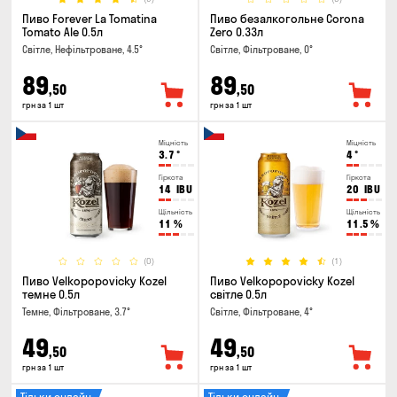
Пиво Forever La Tomatina
Пиво безалкогольне Corona
Tomato Ale 0.5л
Zero 0.33л
Світле, Нефільтроване, 4.5°
Світле, Фільтроване, 0°
89
89
,50
,50
грн за 1 шт
грн за 1 шт
Міцність
Міцність
3.7
°
4
°
Гіркота
Гіркота
14
IBU
20
IBU
Щільність
Щільність
11
%
11.5
%
(0)
(1)
Пиво Velkopopovicky Kozel
Пиво Velkopopovicky Kozel
темне 0.5л
світле 0.5л
Темне, Фільтроване, 3.7°
Світле, Фільтроване, 4°
49
49
,50
,50
грн за 1 шт
грн за 1 шт
Тільки онлайн
Тільки онлайн