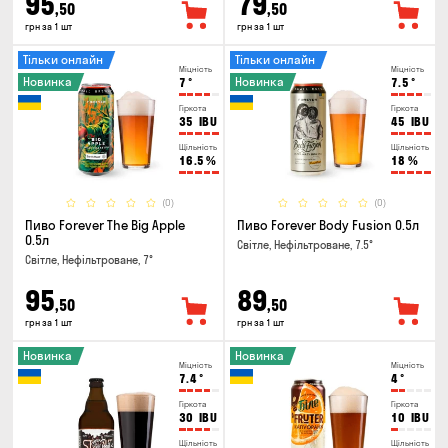
95
79
,50
,50
грн за 1 шт
грн за 1 шт
Тільки онлайн
Тільки онлайн
Міцність
Міцність
Новинка
Новинка
7
°
7.5
°
Гіркота
Гіркота
35
IBU
45
IBU
Щільність
Щільність
16.5
%
18
%
(0)
(0)
Пиво Forever The Big Apple
Пиво Forever Body Fusion 0.5л
0.5л
Світле, Нефільтроване, 7.5°
Світле, Нефільтроване, 7°
95
89
,50
,50
грн за 1 шт
грн за 1 шт
Новинка
Новинка
Міцність
Міцність
7.4
°
4
°
Гіркота
Гіркота
30
IBU
10
IBU
Щільність
Щільність