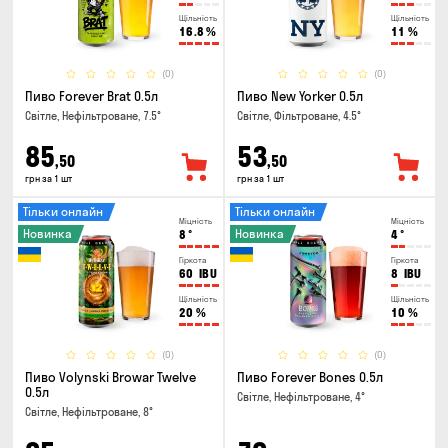
Щільність
Щільність
16.8
%
11
%
(0)
(0)
Пиво Forever Brat 0.5л
Пиво New Yorker 0.5л
Світле, Нефільтроване, 7.5°
Світле, Фільтроване, 4.5°
85
53
,50
,50
грн за 1 шт
грн за 1 шт
Тільки онлайн
Тільки онлайн
Міцність
Міцність
Новинка
Новинка
8
°
4
°
Гіркота
Гіркота
60
IBU
8
IBU
Щільність
Щільність
20
%
10
%
(0)
(0)
Пиво Volynski Browar Twelve
Пиво Forever Bones 0.5л
0.5л
Світле, Нефільтроване, 4°
Світле, Нефільтроване, 8°