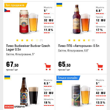
Топ продажів
Міцність
Міцність
5
°
6.8
°
Гіркота
Гіркота
32
IBU
12
IBU
Щільність
Щільність
11.9
%
17
%
(1)
(3)
Пиво Budweiser Budvar Czech
Пиво ППБ «Авторське» 0.5л
Lager 0.5л
Світле, Фільтроване, 6.8°
Світле, Фільтроване, 5°
67
65
,50
,50
грн за 1 шт
грн за 1 шт
Тільки онлайн
Міцність
Міцність
6.5
°
5
°
Гіркота
Гіркота
22
IBU
42
IBU
Щільність
Щільність
18
%
13.5
%