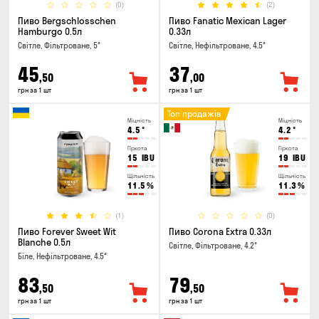
(0)
(2)
Пиво Bergschlosschen
Пиво Fanatic Mexican Lager
Hamburgo 0.5л
0.33л
Світле, Фільтроване, 5°
Світле, Нефільтроване, 4.5°
45
37
,50
,00
грн за 1 шт
грн за 1 шт
Топ продажів
Міцність
Міцність
4.5
°
4.2
°
Гіркота
Гіркота
15
IBU
19
IBU
Щільність
Щільність
11.5
%
11.3
%
(1)
(0)
Пиво Forever Sweet Wit
Пиво Corona Extra 0.33л
Blanche 0.5л
Світле, Фільтроване, 4.2°
Біле, Нефільтроване, 4.5°
83
79
,50
,50
грн за 1 шт
грн за 1 шт