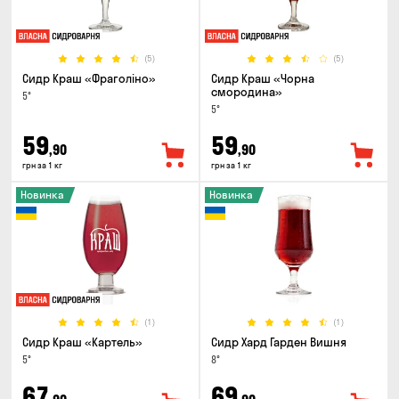
(5)
(5)
Сидр Краш «Фраголіно»
Сидр Краш «Чорна
смородина»
5°
5°
59
59
,90
,90
грн за 1 кг
грн за 1 кг
Новинка
Новинка
(1)
(1)
Сидр Краш «Картель»
Сидр Хард Гарден Вишня
5°
8°
67
69