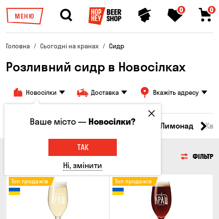
0
0
МЕНЮ
Головна
Сьогодні на кранах
Сидр
Розливний сидр в Новосілках
Новосілки
Доставка
Вкажіть адресу
Ваше місто —
Новосілки?
Всі товари
Пиво
Сидр
Вино
Лимонад
Ква
ТАК
СИДР
ФІЛЬТР
Ні, змінити
Топ продажів
Топ продажів