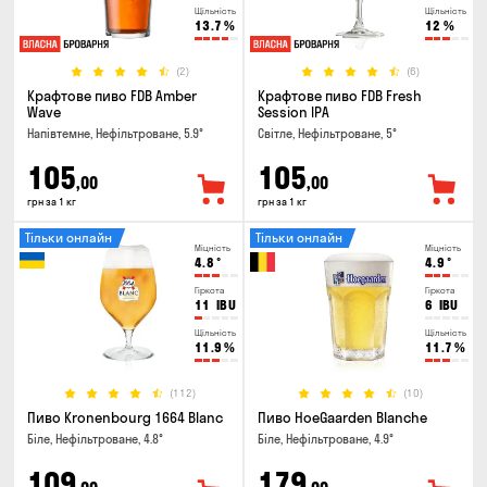
Щільність
Щільність
13.7
%
12
%
(2)
(6)
Крафтове пиво FDB Amber
Крафтове пиво FDB Fresh
Wave
Session IPA
Напівтемне, Нефільтроване, 5.9°
Світле, Нефільтроване, 5°
105
105
,00
,00
грн за 1 кг
грн за 1 кг
Тільки онлайн
Тільки онлайн
Міцність
Міцність
4.8
°
4.9
°
Гіркота
Гіркота
11
IBU
6
IBU
Щільність
Щільність
11.9
%
11.7
%
(112)
(10)
Пиво Kronenbourg 1664 Blanc
Пиво HoeGaarden Blanche
Біле, Нефільтроване, 4.8°
Біле, Нефільтроване, 4.9°
109
179