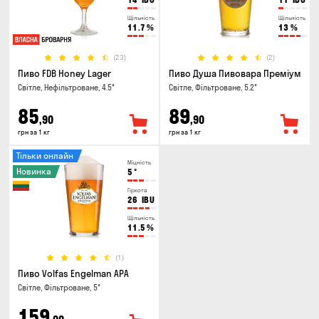
Щільність
Щільність
11.7
%
13
%
(23)
(2)
Пиво FDB Honey Lager
Пиво Душа Пивовара Преміум
Світле, Нефільтроване, 4.5°
Світле, Фільтроване, 5.2°
85
89
,90
,90
грн за 1 кг
грн за 1 кг
Тільки онлайн
Міцність
Новинка
5
°
Гіркота
26
IBU
Щільність
11.5
%
(1)
Пиво Volfas Engelman APA
Світле, Фільтроване, 5°
159