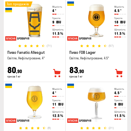
Топ продажів
Міцність
Міцність
4
°
4.5
°
Гіркота
Гіркота
9
IBU
18
IBU
Щільність
Щільність
11.5
%
11.5
%
(71)
(57)
Пиво Fanatic Allesgut
Пиво FDB Lager
Світле, Нефільтроване, 4°
Світле, Нефільтроване, 4.5°
80
83
,90
,90
грн за 1 кг
грн за 1 кг
Міцність
Міцність
4
°
4.5
°
Гіркота
Гіркота
11
IBU
9
IBU
Щільність
Щільність
12.5
%
11.5
%
(8)
(21)