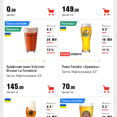
0
149
,00
,00
грн за 1
грн за 1 кг
Тільки онлайн
Новинка
Міцність
Міцність
Новинка
4.5
°
4.5
°
Гіркота
Гіркота
20
IBU
16
IBU
Щільність
Щільність
13
%
11
%
(0)
(0)
Крафтове пиво Volynski
Пиво Fanatic «Кремінь»
Browar La Tomatina
Світле, Нефільтроване, 4.5°
Світле, Нефільтроване, 4.5°
145
70
,00
,90
грн за 1 кг
грн за 1 кг
Тільки онлайн
Міцність
Міцність
4.5
°
5.2
°
Гіркота
Гіркота
14
IBU
11
IBU