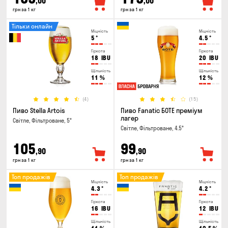
,00
,00
грн за 1 кг
грн за 1 кг
Тільки онлайн
Міцність
Міцність
5
°
4.5
°
Гіркота
Гіркота
18
IBU
20
IBU
Щільність
Щільність
11
%
12
%
(4)
(15)
Пиво Stella Artois
Пиво Fanatic БОТЕ преміум
лагер
Світле, Фільтроване, 5°
Світле, Фільтроване, 4.5°
105
99
,90
,90
грн за 1 кг
грн за 1 кг
Топ продажів
Топ продажів
Міцність
Міцність
4.3
°
4.2
°
Гіркота
Гіркота
16
IBU
12
IBU
Щільність
Щільність