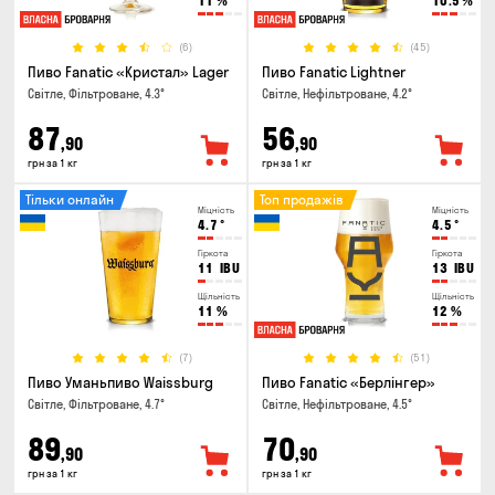
11
%
10.5
%
(6)
(45)
Пиво Fanatic «Кристал» Lager
Пиво Fanatic Lightner
Світле, Фільтроване, 4.3°
Світле, Нефільтроване, 4.2°
87
56
,90
,90
грн за 1 кг
грн за 1 кг
Тільки онлайн
Топ продажів
Міцність
Міцність
4.7
°
4.5
°
Гіркота
Гіркота
11
IBU
13
IBU
Щільність
Щільність
11
%
12
%
(7)
(51)
Пиво Уманьпиво Waissburg
Пиво Fanatic «Берлінгер»
Світле, Фільтроване, 4.7°
Світле, Нефільтроване, 4.5°
89
70
,90
,90
грн за 1 кг
грн за 1 кг