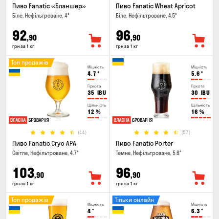
Пиво Fanatic «Бланшер»
Пиво Fanatic Wheat Apricot
Біле, Нефільтроване, 4°
Біле, Нефільтроване, 4.5°
92
96
,90
,90
грн за 1 кг
грн за 1 кг
Топ продажів
Міцність
Міцність
4.7
°
5.6
°
Гіркота
Гіркота
35
IBU
30
IBU
Щільність
Щільність
12
%
16
%
(44)
(57)
Пиво Fanatic Cryo APA
Пиво Fanatic Porter
Світле, Нефільтроване, 4.7°
Темне, Нефільтроване, 5.6°
103
96
,90
,90
грн за 1 кг
грн за 1 кг
Топ продажів
Тільки онлайн
Міцність
Міцність
4
°
6.3
°