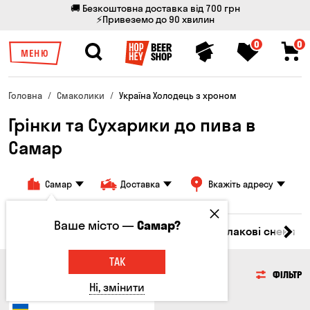
🚚 Безкоштовна доставка від 700 грн
⚡Привеземо до 90 хвилин
0
0
МЕНЮ
Головна
Смаколики
Україна Холодець з хроном
Грінки та Сухарики до пива в
Самар
Самар
Доставка
Вкажіть адресу
Ваше місто —
Самар?
Насіння
Чипси
Грінки та Сухарики
Злакові снеки
ТАК
ГРІНКИ ТА СУХАРИКИ
ФІЛЬТР
Ні, змінити