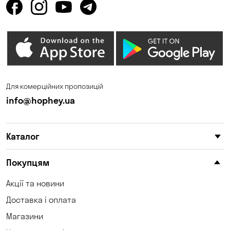
Борщагівка
Погреби
Пухівка
Піщанка
Сонячне
Софіївська Борщагівка
Сухий Лиман
Для комерційних пропозицій
Таїрове
Ходосівка
info@hophey.ua
Хотів
Чабани
Чорноморськ
Шульгівка
Каталог
Щасливе
Покупцям
Акції та новини
Доставка і оплата
Магазини