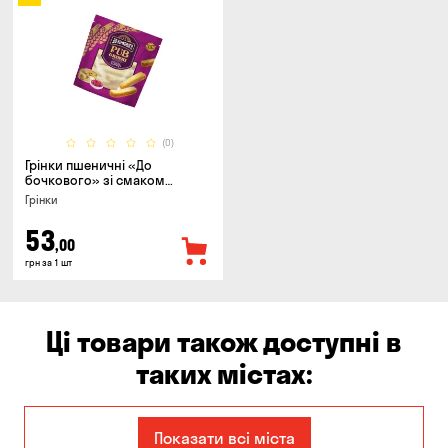
(0)
Грінки пшеничні «До
бочкового» зі смаком
холодець з хроном, 130г
Грінки
53
,00
грн за 1 шт
Ці товари також доступні в
таких містах:
Єлизаветівка
Балабине
Показати всі міста