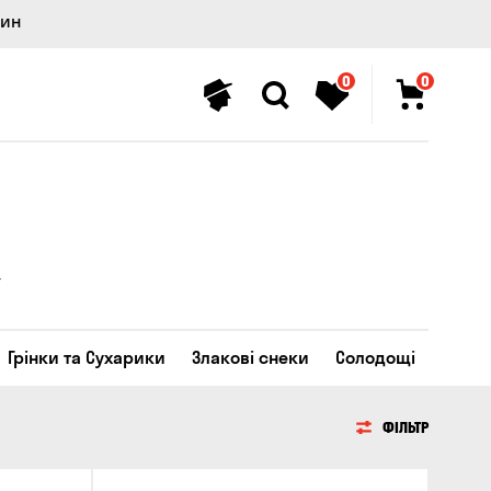
лин
0
0
Грінки та Сухарики
Злакові снеки
Солодощі
ФІЛЬТР