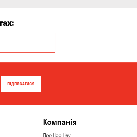
тах:
Балабине
Буча
Вишневе
Гатне
ПІДПИСАТИСЯ
Горішні Плавні
Запоріжжя
Катеринівка
Компанія
Корсунці
Про Hop Hey