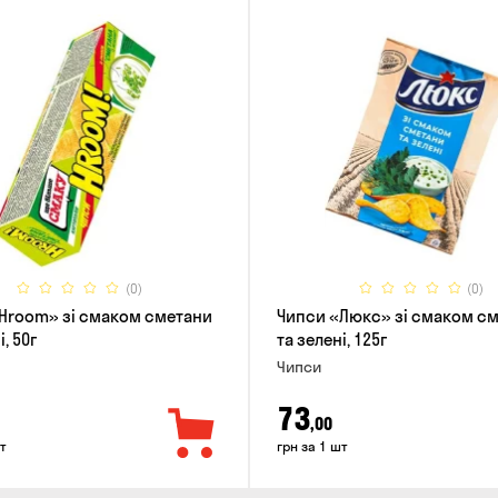
(0)
(0)
Hroom» зі смаком сметани
Чипси «Люкс» зі смаком с
, 50г
та зелені, 125г
Чипси
73
,00
т
грн за 1 шт