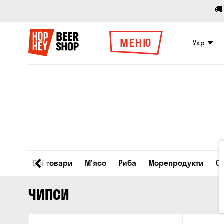
🚚
МЕНЮ
Укр
Всі товари
М'ясо
Риба
Морепродукти
С
ЧИПСИ