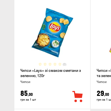
(0)
Чипси «Lays» зі смаком сметани з
Чипси «
зеленню, 120г
та зелені
Чипси
Чипси
85
29
,00
,00
грн за 1 шт
грн за 1 ш