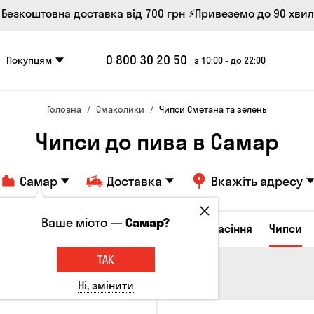
 Безкоштовна доставка від 700 грн
⚡Привеземо до 90 хви
0 800 30 20 50
Покупцям
з 10:00 - до 22:00
Головна
Смаколики
Чипси Сметана та зелень
Чипси до пива в Самар
Самар
Доставка
Вкажіть адресу
Ваше місто —
Самар?
ирні закуски
Горішки
Кукурудза
Насіння
Чипси
ТАК
Ні, змінити