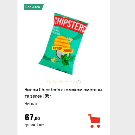
Новинка
(0)
Чипси Chipster's зі смаком сметани
та зелені 95г
Чипси
67
,00
грн за 1 шт