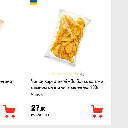
(0)
метани
Чипси картоплянi «До Бочкового» зі
смаком сметани із зеленню, 100г
Чипси
27
,00
грн за 1 шт