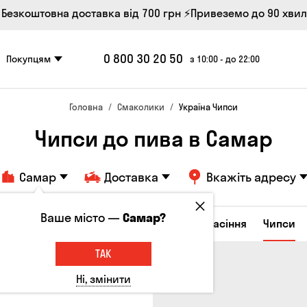
 Безкоштовна доставка від 700 грн
⚡Привеземо до 90 хви
0 800 30 20 50
Покупцям
з 10:00 - до 22:00
Головна
Смаколики
Україна Чипси
Чипси до пива в Самар
Самар
Доставка
Вкажіть адресу
Ваше місто —
Самар?
ирні закуски
Горішки
Кукурудза
Насіння
Чипси
ТАК
Ні, змінити