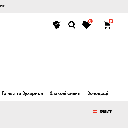
лин
0
0
Грінки та Сухарики
Злакові снеки
Солодощі
ФІЛЬТР