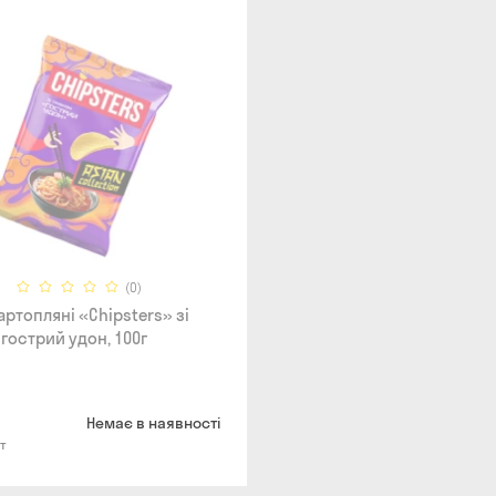
(0)
артопляні «Chipsters» зі
гострий удон, 100г
Немає в наявності
т