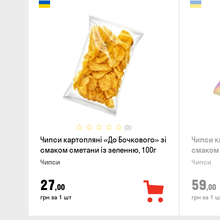
(0)
Чипси картоплянi «До Бочкового» зі
Чипси к
смаком сметани із зеленню, 100г
смаком 
Чипси
Чипси
27
59
,00
,00
грн за 1 шт
грн за 1 ш