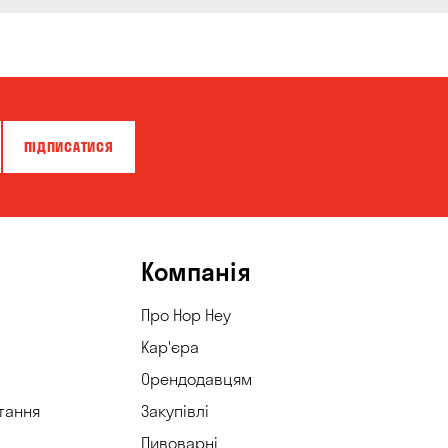
ПІДПИСАТИСЯ
Компанія
Про Hop Hey
Кар'єра
Орендодавцям
тання
Закупівлі
Пивоварні