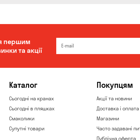
я першим
инки та акції
Каталог
Покупцям
Сьогодні на кранах
Акції та новини
Сьогодні в пляшках
Доставка і оплата
Смаколики
Магазини
Супутні товари
Часто задавані пи
Публічна оферта