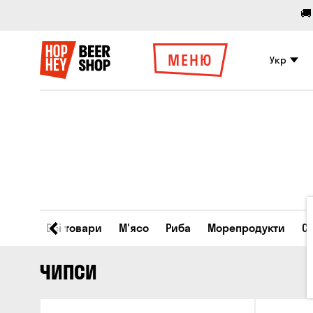
🚚
МЕНЮ
Укр
Всі товари
М'ясо
Риба
Морепродукти
С
ЧИПСИ