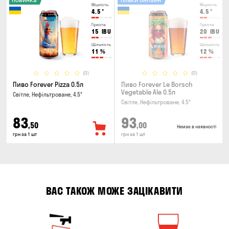
Міцність
Міцність
4.5
°
4.5
°
Гіркота
Гіркота
15
IBU
20
IBU
Щільність
Щільність
11
%
12
%
(0)
(0)
Пиво Forever Pizza 0.5л
Пиво Forever Le Borsch
Vegetable Ale 0.5л
Світле, Нефільтроване, 4.5°
Світле, Нефільтроване, 4.5°
83
93
,50
,00
Немає в наявності
грн за 1 шт
грн за 1 шт
ВАС ТАКОЖ МОЖЕ ЗАЦІКАВИТИ