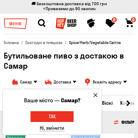
🚚 Безкоштовна доставка від 700 грн
⚡Привеземо до 90 хвилин
0
0
МЕНЮ
Головна
Сьогодні в пляшках
Spice/Herb/Vegetable Світле
Бутильоване пиво з достакою в
Самар
Самар
Доставка
Вкажіть адресу
Ваше місто —
Самар?
Всі товари
Пиво
Сидр
Вино
Віскі
Коктейл
ТАК
ПИВО
ФІЛЬТР
Ні, змінити
Новинка
Тільки онлайн