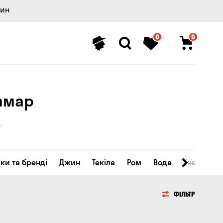
лин
0
0
Самар
ки та бренді
Джин
Текіла
Ром
Вода
Енергетичн
ФІЛЬТР