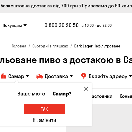
 Безкоштовна доставка від 700 грн
⚡Привеземо до 90 хви
0 800 30 20 50
Покупцям
з 10:00 - до 22:00
Головна
Сьогодні в пляшках
Dark Lager Нефільтроване
льоване пиво з достакою в 
Самар
Доставка
Вкажіть адресу
Ваше місто —
Самар?
октейлі
Горілка
Соджу
Лікери та настоянки
Конья
ТАК
Ні, змінити