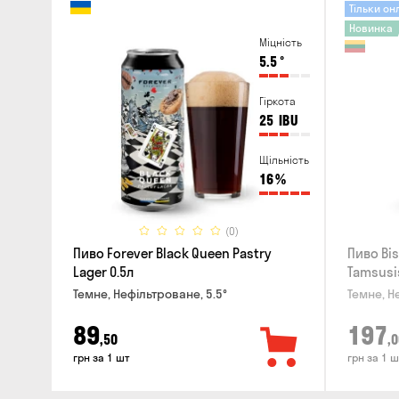
Тільки он
Новинка
Міцність
5.5
°
Гіркота
25
IBU
Щільність
16
%
(0)
Пиво Forever Black Queen Pastry
Пиво Bis
Lager 0.5л
Tamsusi
Темне, Нефільтроване, 5.5°
Темне, Н
89
197
,50
,0
грн за 1 шт
грн за 1 ш