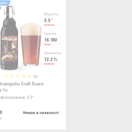
лайн
Міцність
5.5
°
Гіркота
16
IBU
Щільність
12.2
%
(0)
trampolio Craft Dvaro
s 1л
ефільтроване, 5.5°
0
Немає в наявності
т