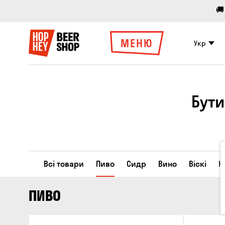
🚚
МЕНЮ
Укр
Бути
Всі товари
Пиво
Сидр
Вино
Віскі
К
ПИВО