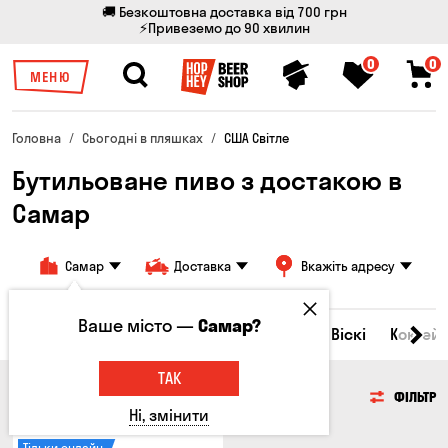
🚚 Безкоштовна доставка від 700 грн
⚡Привеземо до 90 хвилин
0
0
МЕНЮ
Головна
Сьогодні в пляшках
США Світле
Бутильоване пиво з достакою в
Самар
Самар
Доставка
Вкажіть адресу
Ваше місто —
Самар?
Всі товари
Пиво
Сидр
Вино
Віскі
Коктейл
ТАК
ПИВО
ФІЛЬТР
Ні, змінити
Тільки онлайн