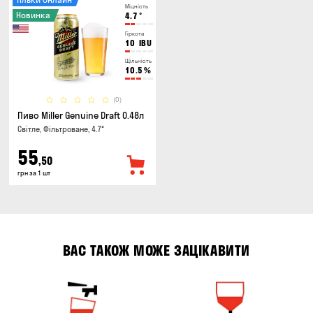
Міцність
Новинка
4.7
°
Гіркота
10
IBU
Щільність
10.5
%
(0)
Пиво Miller Genuine Draft 0.48л
Світле, Фільтроване, 4.7°
55
,50
грн за 1 шт
ВАС ТАКОЖ МОЖЕ ЗАЦІКАВИТИ