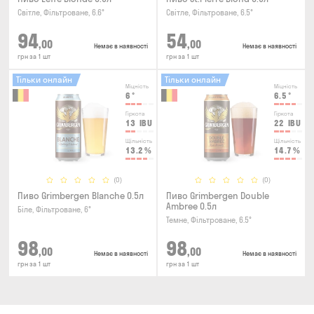
Світле, Фільтроване, 6.6°
Світле, Фільтроване, 6.5°
94
54
,00
,00
Немає в наявності
Немає в наявності
грн за 1 шт
грн за 1 шт
Тільки онлайн
Тільки онлайн
Міцність
Міцність
6
°
6.5
°
Гіркота
Гіркота
13
IBU
22
IBU
Щільність
Щільність
13.2
%
14.7
%
(0)
(0)
Пиво Grimbergen Blanche 0.5л
Пиво Grimbergen Double
Ambree 0.5л
Біле, Фільтроване, 6°
Темне, Фільтроване, 6.5°
98
98
,00
,00
Немає в наявності
Немає в наявності
грн за 1 шт
грн за 1 шт