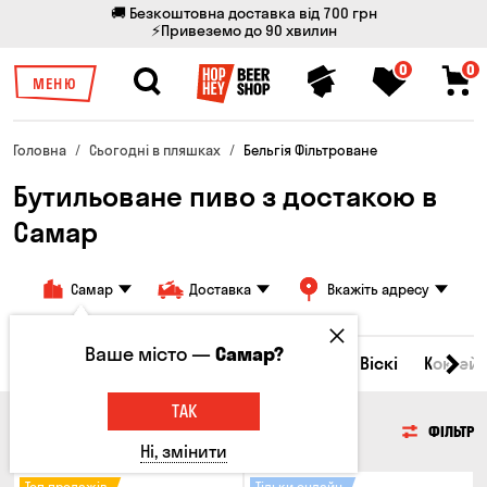
🚚 Безкоштовна доставка від 700 грн
⚡Привеземо до 90 хвилин
0
0
МЕНЮ
Головна
Сьогодні в пляшках
Бельгія Фільтроване
Бутильоване пиво з достакою в
Самар
Самар
Доставка
Вкажіть адресу
Ваше місто —
Самар?
Всі товари
Пиво
Сидр
Вино
Віскі
Коктейл
ТАК
ПИВО
ФІЛЬТР
Ні, змінити
Топ продажів
Тільки онлайн