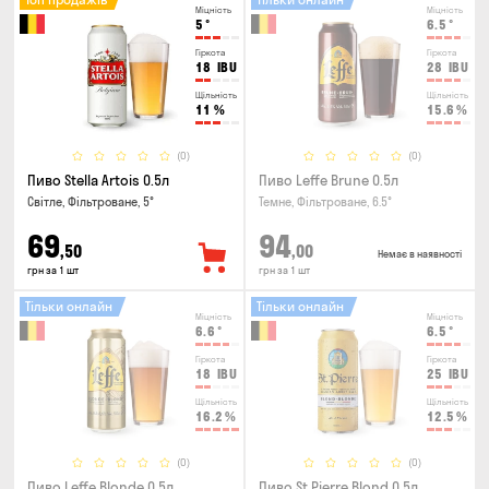
Міцність
Міцність
5
°
6.5
°
Гіркота
Гіркота
18
IBU
28
IBU
Щільність
Щільність
11
%
15.6
%
(0)
(0)
Пиво Stella Artois 0.5л
Пиво Leffe Brune 0.5л
Світле, Фільтроване, 5°
Темне, Фільтроване, 6.5°
69
94
,50
,00
Немає в наявності
грн за 1 шт
грн за 1 шт
Тільки онлайн
Тільки онлайн
Міцність
Міцність
6.6
°
6.5
°
Гіркота
Гіркота
18
IBU
25
IBU
Щільність
Щільність
16.2
%
12.5
%
(0)
(0)
Пиво Leffe Blonde 0.5л
Пиво St.Pierre Blond 0.5л