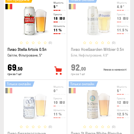
Міцність
Міцність
5
°
4.9
°
Гіркота
Гіркота
18
IBU
13
IBU
Щільність
Щільність
11
%
11.5
%
(0)
(0)
Пиво Stella Artois 0.5л
Пиво HoeGaarden Witbier 0.5л
Світле, Фільтроване, 5°
Біле, Нефільтроване, 4.9°
69
92
,50
,00
Немає в наявності
грн за 1 шт
грн за 1 шт
Тільки онлайн
Тільки онлайн
Міцність
Міцність
0
°
5
°
Гіркота
Гіркота
10
IBU
12
IBU
Щільність
Щільність
11
%
12.5
%
(0)
(0)
Пиво безалкогольне
Пиво St.Pierre White-Blanche