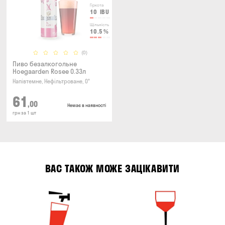
Гіркота
10
IBU
Щільність
10.5
%
(0)
Пиво безалкогольне
Hoegaarden Rosee 0.33л
Напівтемне, Нефільтроване, 0°
61
,00
Немає в наявності
грн за 1 шт
ВАС ТАКОЖ МОЖЕ ЗАЦІКАВИТИ