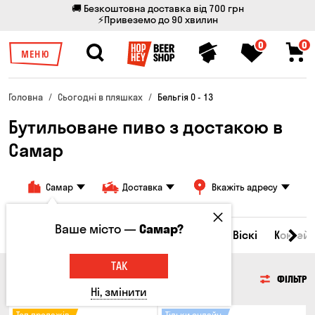
🚚 Безкоштовна доставка від 700 грн
⚡Привеземо до 90 хвилин
0
0
МЕНЮ
Головна
Сьогодні в пляшках
Бельгія 0 - 13
Бутильоване пиво з достакою в
Самар
Самар
Доставка
Вкажіть адресу
Ваше місто —
Самар?
Всі товари
Пиво
Сидр
Вино
Віскі
Коктейл
ТАК
ПИВО
ФІЛЬТР
Ні, змінити
Топ продажів
Тільки онлайн