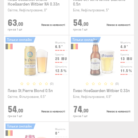
HoeGaarden Witbier NA 0.33л
0.5л
Світле, Нефільтроване, 0°
Біле, Нефільтроване, 5°
63
54
,00
,00
Немає в наявності
Немає в наявності
грн за 1 шт
грн за 1 шт
Тільки онлайн
Тільки онлайн
Міцність
Міцність
6.5
°
4.9
°
Гіркота
Гіркота
25
IBU
13
IBU
Щільність
Щільність
12.5
%
11.5
%
(0)
(0)
Пиво St.Pierre Blond 0.5л
Пиво HoeGaarden Witbier 0.33л
Світле, Фільтроване, 6.5°
Біле, Нефільтроване, 4.9°
54
74
,00
,00
Немає в наявності
Немає в наявності
грн за 1 шт
грн за 1 шт
Тільки онлайн
Міцність
0
°