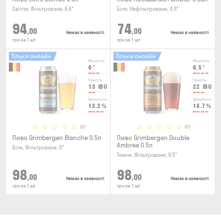
Світле, Фільтроване, 6.6°
Біле, Нефільтроване, 4.9°
94
74
,00
,00
Немає в наявності
Немає в наявності
грн за 1 шт
грн за 1 шт
Тільки онлайн
Тільки онлайн
Міцність
Міцність
6
°
6.5
°
Гіркота
Гіркота
13
IBU
22
IBU
Щільність
Щільність
13.2
%
14.7
%
(0)
(0)
Пиво Grimbergen Blanche 0.5л
Пиво Grimbergen Double
Ambree 0.5л
Біле, Фільтроване, 6°
Темне, Фільтроване, 6.5°
98
98
,00
,00
Немає в наявності
Немає в наявності
грн за 1 шт
грн за 1 шт