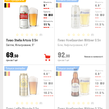
Міцність
Міцність
5
°
4.9
°
Гіркота
Гіркота
18
IBU
13
IBU
Щільність
Щільність
11
%
11.5
%
(0)
(0)
Пиво Stella Artois 0.5л
Пиво HoeGaarden Witbier 0.5л
Світле, Фільтроване, 5°
Біле, Нефільтроване, 4.9°
69
92
,50
,00
Немає в наявності
грн за 1 шт
грн за 1 шт
Тільки онлайн
Тільки онлайн
Міцність
Міцність
6.6
°
4.9
°
Гіркота
Гіркота
18
IBU
13
IBU
Щільність
Щільність
16.2
%
11.5
%
(0)
(0)
Пиво Leffe Blonde 0.5л
Пиво HoeGaarden Witbier 0.33л