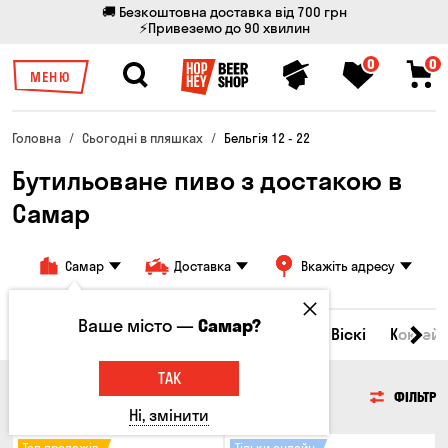
🚚 Безкоштовна доставка від 700 грн
⚡Привеземо до 90 хвилин
0
0
МЕНЮ
Головна
Сьогодні в пляшках
Бельгія 12 - 22
Бутильоване пиво з достакою в
Самар
Самар
Доставка
Вкажіть адресу
Ваше місто —
Самар?
Всі товари
Пиво
Сидр
Вино
Віскі
Коктейл
ТАК
ПИВО
ФІЛЬТР
Ні, змінити
Топ продажів
Тільки онлайн