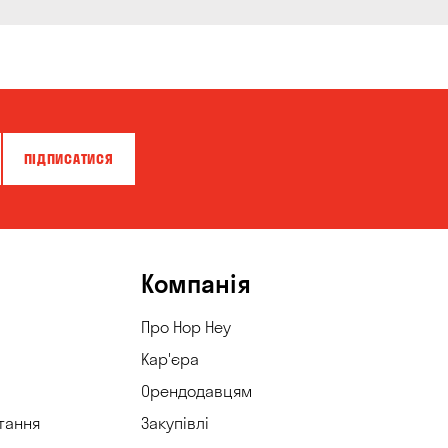
ПІДПИСАТИСЯ
Компанія
Про Hop Hey
Кар'єра
Орендодавцям
тання
Закупівлі