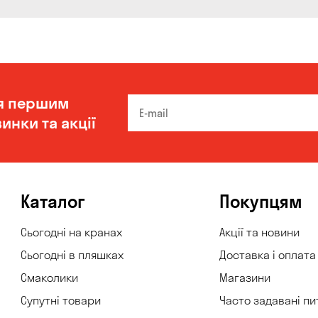
я першим
инки та акції
Каталог
Покупцям
Сьогодні на кранах
Акції та новини
Сьогодні в пляшках
Доставка і оплата
Смаколики
Магазини
Супутні товари
Часто задавані пи