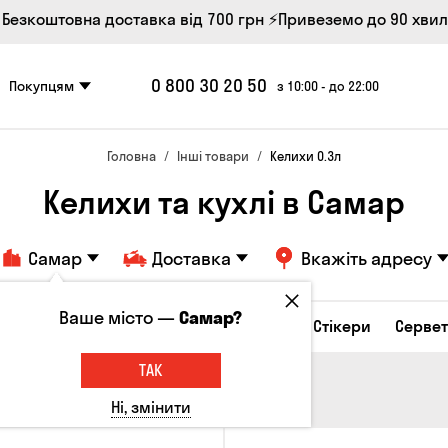
 Безкоштовна доставка від 700 грн
⚡Привеземо до 90 хви
0 800 30 20 50
Покупцям
з 10:00 - до 22:00
Головна
Інші товари
Келихи 0.3л
Келихи та кухлі в Самар
Самар
Доставка
Вкажіть адресу
Ваше місто —
Самар?
і товари
Келихи та кухлі
Брелоки
Стікери
Серве
ТАК
Ні, змінити