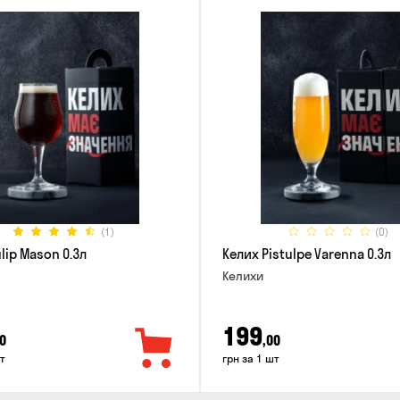
(1)
(0)
lip Mason 0.3л
Келих Pistulpe Varenna 0.3л
Келихи
199
0
,00
т
грн за 1 шт