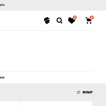
лин
0
0
тки
ФІЛЬТР