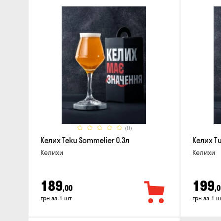
(0)
Келих Teku Sommelier 0.3л
Келих Tu
Келихи
Келихи
189
199
,00
,0
грн за 1 шт
грн за 1 ш