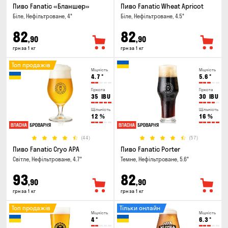
Пиво Fanatic «Бланшер»
Пиво Fanatic Wheat Apricot
Біле, Нефільтроване, 4°
Біле, Нефільтроване, 4.5°
82
82
,90
,90
грн за 1 кг
грн за 1 кг
Топ продажів
Міцність
Міцність
4.7
°
5.6
°
Гіркота
Гіркота
35
IBU
30
IBU
Щільність
Щільність
12
%
16
%
(44)
(57)
Пиво Fanatic Cryo APA
Пиво Fanatic Porter
Світле, Нефільтроване, 4.7°
Темне, Нефільтроване, 5.6°
93
82
,90
,90
грн за 1 кг
грн за 1 кг
Топ продажів
Тільки онлайн
Міцність
Міцність
4
°
6.3
°