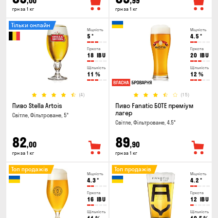
,00
,99
грн за 1 кг
грн за 1 кг
Тільки онлайн
Міцність
Міцність
5
°
4.5
°
Гіркота
Гіркота
18
IBU
20
IBU
Щільність
Щільність
11
%
12
%
(4)
(15)
Пиво Stella Artois
Пиво Fanatic БОТЕ преміум
лагер
Світле, Фільтроване, 5°
Світле, Фільтроване, 4.5°
82
89
,00
,90
грн за 1 кг
грн за 1 кг
Топ продажів
Топ продажів
Міцність
Міцність
4.3
°
4.2
°
Гіркота
Гіркота
16
IBU
12
IBU
Щільність
Щільність