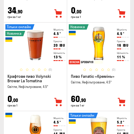
34
0
,90
,00
грн за 1 кг
грн за 1
Тільки онлайн
Новинка
Міцність
Міцність
Новинка
4.5
°
4.5
°
Гіркота
Гіркота
20
IBU
16
IBU
Щільність
Щільність
13
%
11
%
(0)
(0)
Крафтове пиво Volynski
Пиво Fanatic «Кремінь»
Browar La Tomatina
Світле, Нефільтроване, 4.5°
Світле, Нефільтроване, 4.5°
0
60
,00
,90
грн за 1
грн за 1 кг
Тільки онлайн
Міцність
Міцність
4.5
°
5.2
°
Гіркота
Гіркота
14
IBU
11
IBU