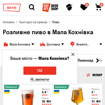
0
0
МЕНЮ
Головна
Сьогодні на кранах
Пиво
Розливне пиво в Мала Кохнівка
Мала Кохнівка
Доставка
Вкажіть
адресу
Ваше місто —
Мала Кохнівка?
Всі товари
Пиво
Сидр
Вино
Лимонад
Кв
ТАК
ПИВО
ФІЛЬТР
Ні, змінити
Новинка
Новинка
Міцність
Міцність
5.9
°
5
°
Гіркота
Гіркота
35
IBU
31
IBU