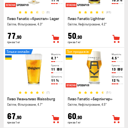
11
%
10.5
%
(6)
(45)
Пиво Fanatic «Кристал» Lager
Пиво Fanatic Lightner
Світле, Фільтроване, 4.3°
Світле, Нефільтроване, 4.2°
77
50
,90
,90
грн за 1 кг
грн за 1 кг
Тільки онлайн
Топ продажів
Міцність
Міцність
4.7
°
4.5
°
Гіркота
Гіркота
11
IBU
13
IBU
Щільність
Щільність
11
%
12
%
(7)
(51)
Пиво Уманьпиво Waissburg
Пиво Fanatic «Берлінгер»
Світле, Фільтроване, 4.7°
Світле, Нефільтроване, 4.5°
67
60
,90
,90
грн за 1 кг
грн за 1 кг