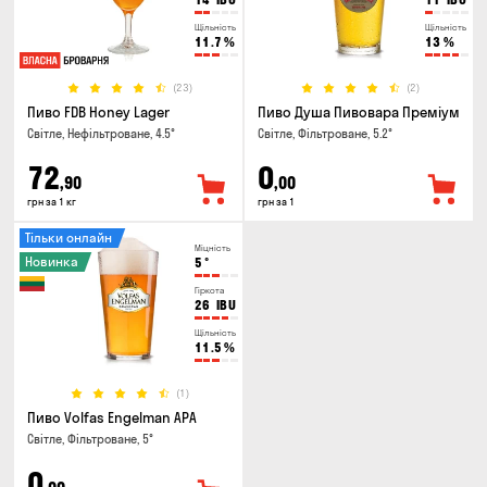
Щільність
Щільність
11.7
%
13
%
(23)
(2)
Пиво FDB Honey Lager
Пиво Душа Пивовара Преміум
Світле, Нефільтроване, 4.5°
Світле, Фільтроване, 5.2°
72
0
,90
,00
грн за 1 кг
грн за 1
Тільки онлайн
Міцність
Новинка
5
°
Гіркота
26
IBU
Щільність
11.5
%
(1)
Пиво Volfas Engelman APA
Світле, Фільтроване, 5°
0