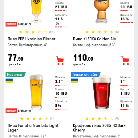
Гіркота
Гіркота
27
IBU
20
IBU
Щільність
Щільність
11.5
16
%
%
(55)
(5)
Пиво FDB Ukrainian Pilsner
Пиво KLEПКА Golden Ale
Світле, Нефільтроване, 4°
Світле, Нефільтроване, 6.3°
77
110
,90
,00
грн за 1 кг
грн за 1 кг
Новинка
Тільки онлайн
Міцність
Міцність
3.2
°
5
°
Гіркота
Гіркота
10
IBU
1
IBU
Щільність
Щільність
8
%
11
%
(1)
(5)
Пиво Fanatic Trembita Light
Крафтове пиво 2085-HS Dark
Lager
Cherry
Світле, Фільтроване, 3.2°
Напівтемне, Нефільтроване, 5°