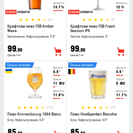
Щільність
Щільність
13.7
%
12
%
(2)
(6)
Крафтове пиво FDB Amber
Крафтове пиво FDB Fresh
Wave
Session IPA
Напівтемне, Нефільтроване, 5.9°
Світле, Нефільтроване, 5°
99
99
,90
,90
грн за 1 кг
грн за 1 кг
Тільки онлайн
Тільки онлайн
Міцність
Міцність
4.8
°
4.9
°
Гіркота
Гіркота
11
IBU
6
IBU
Щільність
Щільність
11.9
%
11.7
%
(112)
(10)
Пиво Kronenbourg 1664 Blanc
Пиво HoeGaarden Blanche
Біле, Нефільтроване, 4.8°
Біле, Нефільтроване, 4.9°
85
85