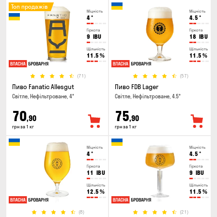
Топ продажів
Міцність
Міцність
4
°
4.5
°
Гіркота
Гіркота
9
IBU
18
IBU
Щільність
Щільність
11.5
%
11.5
%
(71)
(57)
Пиво Fanatic Allesgut
Пиво FDB Lager
Світле, Нефільтроване, 4°
Світле, Нефільтроване, 4.5°
70
75
,90
,90
грн за 1 кг
грн за 1 кг
Міцність
Міцність
4
°
4.5
°
Гіркота
Гіркота
11
IBU
9
IBU
Щільність
Щільність
12.5
%
11.5
%
(8)
(21)