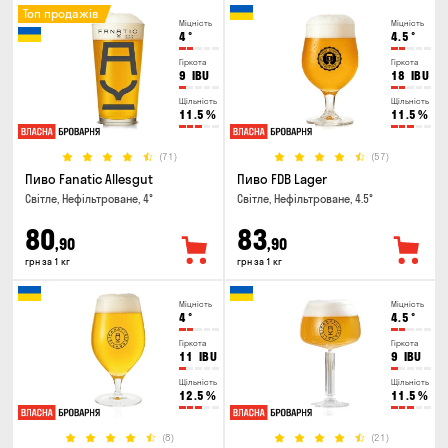
Топ продажів
Міцність
Міцність
4
°
4.5
°
Гіркота
Гіркота
9
IBU
18
IBU
Щільність
Щільність
11.5
%
11.5
%
(71)
(57)
Пиво Fanatic Allesgut
Пиво FDB Lager
Світле, Нефільтроване, 4°
Світле, Нефільтроване, 4.5°
80
83
,90
,90
грн за 1 кг
грн за 1 кг
Міцність
Міцність
4
°
4.5
°
Гіркота
Гіркота
11
IBU
9
IBU
Щільність
Щільність
12.5
%
11.5
%
(8)
(21)