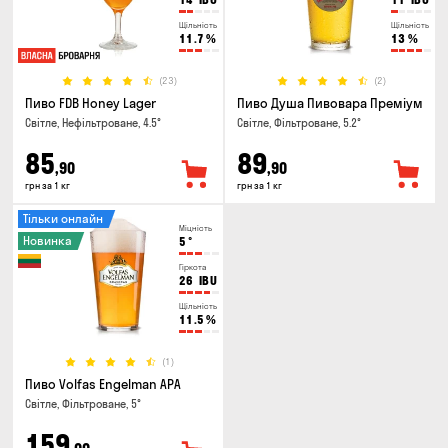
Щільність
Щільність
11.7
%
13
%
(23)
(2)
Пиво FDB Honey Lager
Пиво Душа Пивовара Преміум
Світле, Нефільтроване, 4.5°
Світле, Фільтроване, 5.2°
85
89
,90
,90
грн за 1 кг
грн за 1 кг
Тільки онлайн
Міцність
Новинка
5
°
Гіркота
26
IBU
Щільність
11.5
%
(1)
Пиво Volfas Engelman APA
Світле, Фільтроване, 5°
159