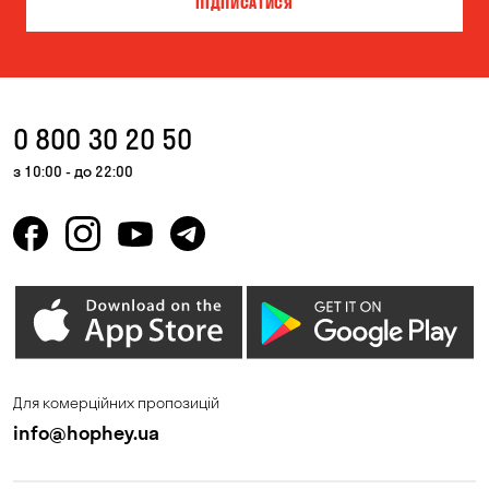
ПІДПИСАТИСЯ
Кропивницький
Лозуватка
Ліски
Мар'янівка
Миколаїв
Одеса
0 800 30 20 50
Олександрівка
Погреби
з 10:00 - до 22:00
Пухівка
Світле
Сичавка
Сухий Лиман
Таїрове
Фонтанка
Чорноморськ
Щасливе
Южне
Для комерційних пропозицій
info@hophey.ua