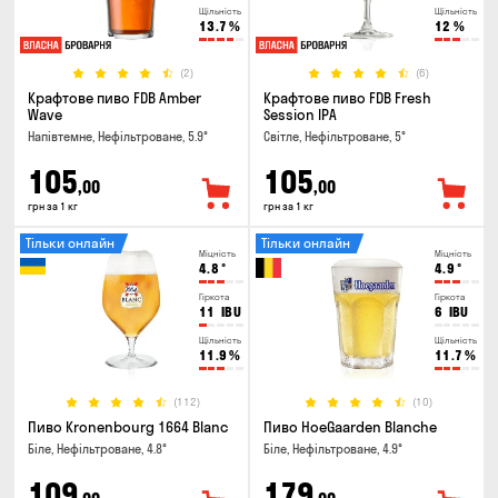
Щільність
Щільність
13.7
%
12
%
(2)
(6)
Крафтове пиво FDB Amber
Крафтове пиво FDB Fresh
Wave
Session IPA
Напівтемне, Нефільтроване, 5.9°
Світле, Нефільтроване, 5°
105
105
,00
,00
грн за 1 кг
грн за 1 кг
Тільки онлайн
Тільки онлайн
Міцність
Міцність
4.8
°
4.9
°
Гіркота
Гіркота
11
IBU
6
IBU
Щільність
Щільність
11.9
%
11.7
%
(112)
(10)
Пиво Kronenbourg 1664 Blanc
Пиво HoeGaarden Blanche
Біле, Нефільтроване, 4.8°
Біле, Нефільтроване, 4.9°
109
179