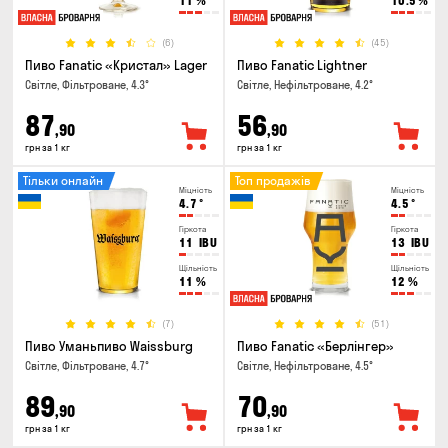
11
%
10.5
%
(6)
(45)
Пиво Fanatic «Кристал» Lager
Пиво Fanatic Lightner
Світле, Фільтроване, 4.3°
Світле, Нефільтроване, 4.2°
87
56
,90
,90
грн за 1 кг
грн за 1 кг
Тільки онлайн
Топ продажів
Міцність
Міцність
4.7
°
4.5
°
Гіркота
Гіркота
11
IBU
13
IBU
Щільність
Щільність
11
%
12
%
(7)
(51)
Пиво Уманьпиво Waissburg
Пиво Fanatic «Берлінгер»
Світле, Фільтроване, 4.7°
Світле, Нефільтроване, 4.5°
89
70
,90
,90
грн за 1 кг
грн за 1 кг