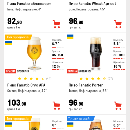
Пиво Fanatic «Бланшер»
Пиво Fanatic Wheat Apricot
Біле, Нефільтроване, 4°
Біле, Нефільтроване, 4.5°
92
96
,90
,90
грн за 1 кг
грн за 1 кг
Топ продажів
Міцність
Міцність
4.7
°
5.6
°
Гіркота
Гіркота
35
IBU
30
IBU
Щільність
Щільність
12
%
16
%
(44)
(57)
Пиво Fanatic Cryo APA
Пиво Fanatic Porter
Світле, Нефільтроване, 4.7°
Темне, Нефільтроване, 5.6°
103
96
,90
,90
грн за 1 кг
грн за 1 кг
Топ продажів
Тільки онлайн
Міцність
Міцність
4
°
6.3
°