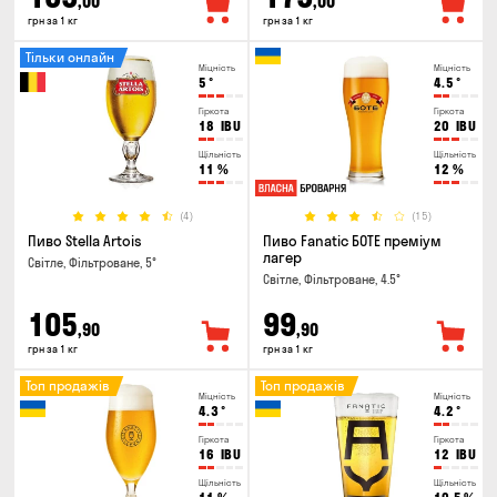
,00
,00
грн за 1 кг
грн за 1 кг
Тільки онлайн
Міцність
Міцність
5
°
4.5
°
Гіркота
Гіркота
18
IBU
20
IBU
Щільність
Щільність
11
%
12
%
(4)
(15)
Пиво Stella Artois
Пиво Fanatic БОТЕ преміум
лагер
Світле, Фільтроване, 5°
Світле, Фільтроване, 4.5°
105
99
,90
,90
грн за 1 кг
грн за 1 кг
Топ продажів
Топ продажів
Міцність
Міцність
4.3
°
4.2
°
Гіркота
Гіркота
16
IBU
12
IBU
Щільність
Щільність