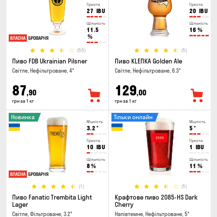
Гіркота
Гіркота
27
IBU
20
IBU
Щільність
Щільність
11.5
16
%
%
(55)
(5)
Пиво FDB Ukrainian Pilsner
Пиво KLEПКА Golden Ale
Світле, Нефільтроване, 4°
Світле, Нефільтроване, 6.3°
87
129
,90
,00
грн за 1 кг
грн за 1 кг
Новинка
Тільки онлайн
Міцність
Міцність
3.2
°
5
°
Гіркота
Гіркота
10
IBU
1
IBU
Щільність
Щільність
8
%
11
%
(1)
(5)
Пиво Fanatic Trembita Light
Крафтове пиво 2085-HS Dark
Lager
Cherry
Світле, Фільтроване, 3.2°
Напівтемне, Нефільтроване, 5°