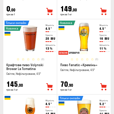
0
149
,00
,00
грн за 1
грн за 1 кг
Тільки онлайн
Новинка
Міцність
Міцність
Новинка
4.5
°
4.5
°
Гіркота
Гіркота
20
IBU
16
IBU
Щільність
Щільність
13
%
11
%
(0)
(0)
Крафтове пиво Volynski
Пиво Fanatic «Кремінь»
Browar La Tomatina
Світле, Нефільтроване, 4.5°
Світле, Нефільтроване, 4.5°
145
70
,00
,90
грн за 1 кг
грн за 1 кг
Тільки онлайн
Міцність
Міцність
4.5
°
5.2
°
Гіркота
Гіркота
14
IBU
11
IBU