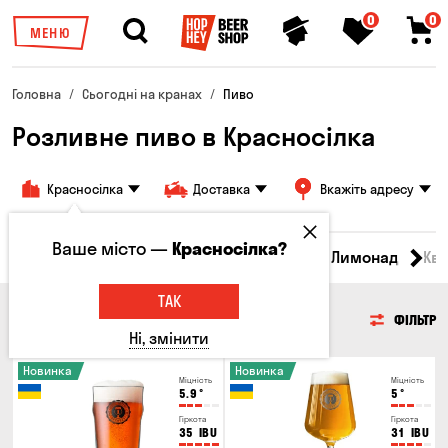
0
0
МЕНЮ
Головна
Сьогодні на кранах
Пиво
Розливне пиво в Красносілка
Красносілка
Доставка
Вкажіть адресу
Ваше місто —
Красносілка?
Всі товари
Пиво
Сидр
Вино
Лимонад
Кв
ТАК
ПИВО
ФІЛЬТР
Ні, змінити
Новинка
Новинка
Міцність
Міцність
5.9
°
5
°
Гіркота
Гіркота
35
IBU
31
IBU