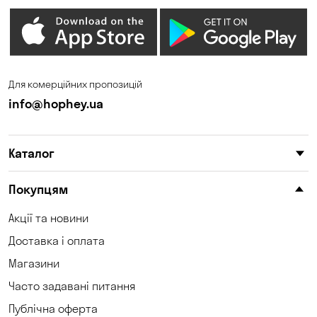
Дмитрівка
Дніпро
Зазим’є
Запоріжжя
Калинівка
Кам'янське
Для комерційних пропозицій
Кам'яні Потоки
Карнаухівка
info@hophey.ua
Катеринівка
Келеберда
Каталог
Київ
Клинці
Княжичі
Корсунці
Покупцям
Котівка
Коцюбинське
Акції та новини
Доставка і оплата
Кошари
Красносілка
Магазини
Кременчук
Кривий Ріг
Часто задавані питання
Кривуші
Кропивницький
Публічна оферта