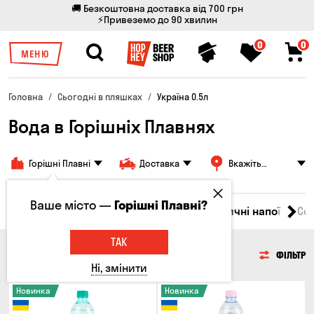
🚚 Безкоштовна доставка від 700 грн
⚡Привеземо до 90 хвилин
0
0
МЕНЮ
Головна
Сьогодні в пляшках
Україна 0.5л
Вода в Горішніх Плавнях
Горішні Плавні
Доставка
Вкажіть
адресу
Ваше місто —
Горішні Плавні?
Джин
Текіла
Ром
Вода
Енергетичні напої
Сол
ТАК
ВОДА
ФІЛЬТР
Ні, змінити
Новинка
Новинка