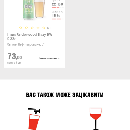
Гіркота
22
IBU
Щільність
15
%
(0)
Пиво Underwood Hazy IPA
0.33л
Світле, Нефільтроване, 5°
73
,00
Немає в наявності
грн за 1 шт
ВАС ТАКОЖ МОЖЕ ЗАЦІКАВИТИ