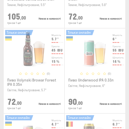
Темне, Нефільтроване, 5.5°
Темне, Нефільтроване, 5.8°
105
72
,00
,00
Немає в наявності
Немає в наявності
грн за 1 шт
грн за 1 шт
Тільки онлайн
Тільки онлайн
Міцність
Міцність
5.7
°
6
°
Гіркота
Гіркота
45
IBU
55
IBU
Щільність
Щільність
15
%
14
%
(0)
(0)
Пиво Volynski Browar Forest
Пиво Underwood IPA 0.33л
IPA 0.35л
Світле, Нефільтроване, 6°
Світле, Нефільтроване, 5.7°
72
90
,00
,00
Немає в наявності
Немає в наявності
грн за 1 шт
грн за 1 шт
Тільки онлайн
Тільки онлайн
Міцність
Міцність
4.7
°
6.7
°