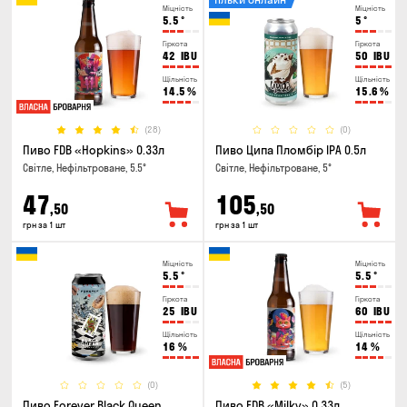
Міцність
Міцність
5.5
°
5
°
Гіркота
Гіркота
42
IBU
50
IBU
Щільність
Щільність
14.5
%
15.6
%
(28)
(0)
Пиво FDB «Hopkins» 0.33л
Пиво Ципа Пломбір IPA 0.5л
Світле, Нефільтроване, 5.5°
Світле, Нефільтроване, 5°
47
105
,50
,50
грн за 1 шт
грн за 1 шт
Міцність
Міцність
5.5
°
5.5
°
Гіркота
Гіркота
25
IBU
60
IBU
Щільність
Щільність
16
%
14
%
(0)
(5)
Пиво Forever Black Queen
Пиво FDB «Milky» 0.33л