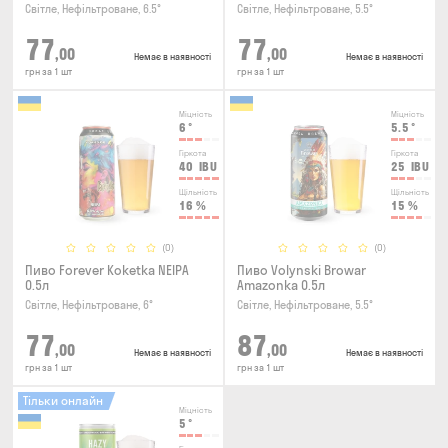
Світле, Нефільтроване, 6.5°
Світле, Нефільтроване, 5.5°
77
77
,00
,00
Немає в наявності
Немає в наявності
грн за 1 шт
грн за 1 шт
Міцність
Міцність
6
°
5.5
°
Гіркота
Гіркота
40
IBU
25
IBU
Щільність
Щільність
16
%
15
%
(0)
(0)
Пиво Forever Kokеtkа NEIPA
Пиво Volynski Browar
0.5л
Amazonka 0.5л
Світле, Нефільтроване, 6°
Світле, Нефільтроване, 5.5°
77
87
,00
,00
Немає в наявності
Немає в наявності
грн за 1 шт
грн за 1 шт
Тільки онлайн
Міцність
5
°