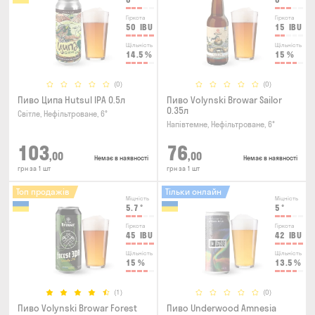
Гіркота
Гіркота
50
IBU
15
IBU
Щільність
Щільність
14.5
%
15
%
(0)
(0)
Пиво Ципа Hutsul IPA 0.5л
Пиво Volynski Browar Sailor
0.35л
Світле, Нефільтроване, 6°
Напівтемне, Нефільтроване, 6°
103
76
,00
,00
Немає в наявності
Немає в наявності
грн за 1 шт
грн за 1 шт
Топ продажів
Тільки онлайн
Міцність
Міцність
5.7
°
5
°
Гіркота
Гіркота
45
IBU
42
IBU
Щільність
Щільність
15
%
13.5
%
(1)
(0)
Пиво Volynski Browar Forest
Пиво Underwood Amnesia