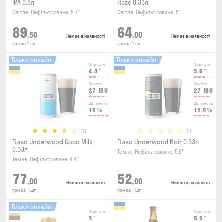
IPA 0.5л
Haze 0.33л
Світле, Нефільтроване, 5.7°
Світле, Нефільтроване, 5°
89
64
,50
,00
Немає в наявності
Немає в наявності
грн за 1 шт
грн за 1 шт
Тільки онлайн
Тільки онлайн
Міцність
Міцність
4.4
°
5.6
°
Гіркота
Гіркота
27
IBU
27
IBU
Щільність
Щільність
16
%
15.6
%
(1)
(0)
Пиво Underwood Coco Milk
Пиво Underwood Noir 0.33л
0.33л
Темне, Нефільтроване, 5.6°
Темне, Нефільтроване, 4.4°
77
52
,00
,00
Немає в наявності
Немає в наявності
грн за 1 шт
грн за 1 шт
Тільки онлайн
Міцність
Міцність
5
°
6.5
°