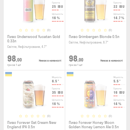
Гіркота
Гіркота
25
IBU
22
IBU
Щільність
Щільність
16
%
14.7
%
(0)
(0)
Пиво Underwood Yucatan Gold
Пиво Grimbergen Blonde 0.5л
0.33л
Світле, Нефільтроване, 6.7°
Світле, Нефільтроване, 4.7°
98
98
,00
,00
Немає в наявності
Немає в наявності
грн за 1 шт
грн за 1 шт
Міцність
Міцність
6.5
°
5.5
°
Гіркота
Гіркота
35
IBU
16
IBU
Щільність
Щільність
16
%
14
%
(0)
(0)
Пиво Forever Oat Cream New
Пиво Forever Honey Moon
England IPA 0.5л
Golden Honey Lemon Ale 0.5л