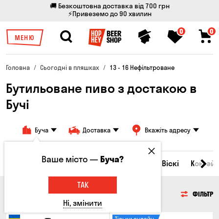
🚚 Безкоштовна доставка від 700 грн
⚡Привеземо до 90 хвилин
0
0
МЕНЮ
Головна
Сьогодні в пляшках
13 - 16 Нефільтроване
Бутильоване пиво з достакою в
Бучі
Буча
Доставка
Вкажіть адресу
Ваше місто —
Буча?
Всі товари
Пиво
Сидр
Вино
Віскі
Коктейл
ТАК
ПИВО
ФІЛЬТР
Ні, змінити
Тільки онлайн