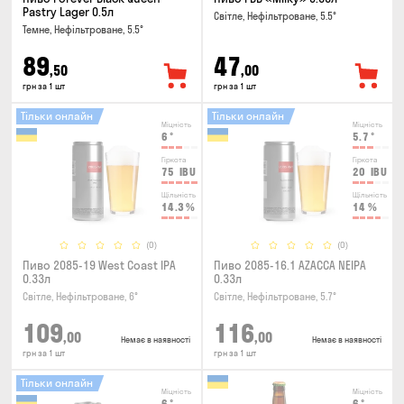
Pastry Lager 0.5л
Світле, Нефільтроване, 5.5°
Темне, Нефільтроване, 5.5°
89
47
,50
,00
грн за 1 шт
грн за 1 шт
Тільки онлайн
Тільки онлайн
Міцність
Міцність
6
°
5.7
°
Гіркота
Гіркота
75
IBU
20
IBU
Щільність
Щільність
14.3
%
14
%
(0)
(0)
Пиво 2085-19 West Coast IPA
Пиво 2085-16.1 AZACCA NEIPA
0.33л
0.33л
Світле, Нефільтроване, 6°
Світле, Нефільтроване, 5.7°
109
116
,00
,00
Немає в наявності
Немає в наявності
грн за 1 шт
грн за 1 шт
Тільки онлайн
Міцність
Міцність
6
°
6
°