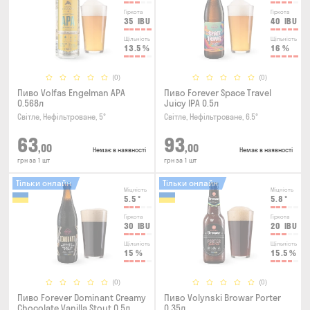
Гіркота
Гіркота
35
IBU
40
IBU
Щільність
Щільність
13.5
%
16
%
(0)
(0)
Пиво Volfas Engelman APA
Пиво Forever Space Travel
0.568л
Juicy IPA 0.5л
Світле, Нефільтроване, 5°
Світле, Нефільтроване, 6.5°
63
93
,00
,00
Немає в наявності
Немає в наявності
грн за 1 шт
грн за 1 шт
Тільки онлайн
Тільки онлайн
Міцність
Міцність
5.5
°
5.8
°
Гіркота
Гіркота
30
IBU
20
IBU
Щільність
Щільність
15
%
15.5
%
(0)
(0)
Пиво Forever Dominant Creamy
Пиво Volynski Browar Porter
Chocolate Vanilla Stout 0.5л
0.35л