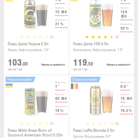
Гіркота
Гіркота
72
IBU
129
IBU
Щільність
21
%
Щільність
20
%
(0)
(2)
Пиво Ципа Чорна 0.5л
Пиво Ципа 100 0.5л
Темне, Нефільтроване, 7.9°
Напівтемне, Нефільтроване, 7.9°
103
119
,00
,50
Немає в наявності
Немає в наявності
грн за 1 шт
грн за 1 шт
Тільки онлайн
Тільки онлайн
Міцність
Міцність
7
°
6.6
°
Гіркота
Гіркота
40
IBU
18
IBU
Щільність
Щільність
18
%
16.2
%
(0)
(0)
Пиво Mikki Brew Born of
Пиво Leffe Blonde 0.5л
Coconut American Stout 0.33л
Світле, Фільтроване, 6.6°