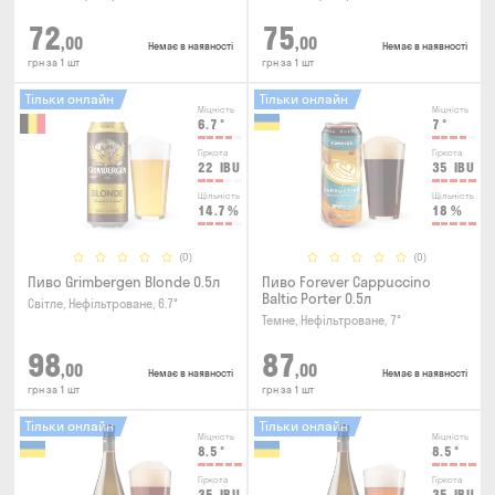
72
75
,00
,00
Немає в наявності
Немає в наявності
грн за 1 шт
грн за 1 шт
Тільки онлайн
Тільки онлайн
Міцність
Міцність
6.7
°
7
°
Гіркота
Гіркота
22
IBU
35
IBU
Щільність
Щільність
14.7
%
18
%
(0)
(0)
Пиво Grimbergen Blonde 0.5л
Пиво Forever Cappuccino
Baltic Porter 0.5л
Світле, Нефільтроване, 6.7°
Темне, Нефільтроване, 7°
98
87
,00
,00
Немає в наявності
Немає в наявності
грн за 1 шт
грн за 1 шт
Тільки онлайн
Тільки онлайн
Міцність
Міцність
8.5
°
8.5
°
Гіркота
Гіркота
35
IBU
35
IBU