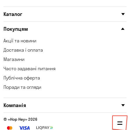
Лісники
Мар'янівка
Каталог
Нова Павлівка
Новопілля
Новоселівка
Новосілки
Покупцям
Обознівка
Одеса
Акції та новини
Доставка і оплата
Олександрівка
Орлівщина
Магазини
Петропавлівська
Павлоград
Часто задавані питання
Борщагівка
Публічна оферта
Погреби
Пухівка
Поради та огляди
Піщанка
Самар
Компанія
Святопетрівське
Світле
Созонівка
Соколівське
© «Hop Hey» 2026
Сонячне
Софіївська Борщагівка