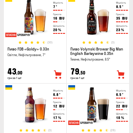
Міцність
Міцність
7
°
8.5
°
Гіркота
Гіркота
16
IBU
35
IBU
Щільність
Щільність
20
%
23
%
(30)
(3)
Пиво FDB «Goldy» 0.33л
Пиво Volynski Browar Big Man
English Barleywine 0.35л
Світле, Нефільтроване, 7°
Темне, Нефільтроване, 8.5°
43
79
,00
,50
грн за 1 шт
грн за 1 шт
Міцність
Міцність
6.8
°
6.5
°
Гіркота
Гіркота
12
IBU
22
IBU
Щільність
Щільність
17
%
18
%
(3)
(26)