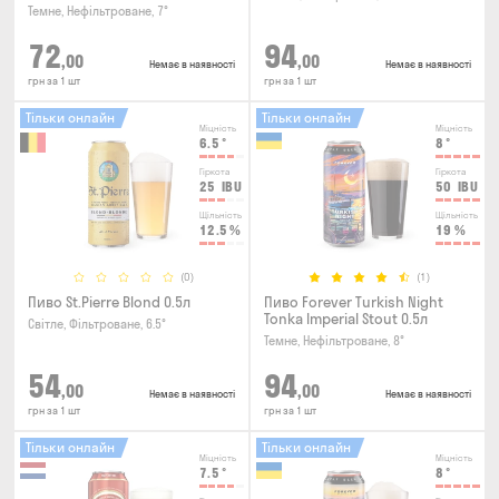
Темне, Нефільтроване, 7°
72
94
,00
,00
Немає в наявності
Немає в наявності
грн за 1 шт
грн за 1 шт
Тільки онлайн
Тільки онлайн
Міцність
Міцність
6.5
°
8
°
Гіркота
Гіркота
25
IBU
50
IBU
Щільність
Щільність
12.5
%
19
%
(0)
(1)
Пиво St.Pierre Blond 0.5л
Пиво Forever Turkish Night
Tonka Imperial Stout 0.5л
Світле, Фільтроване, 6.5°
Темне, Нефільтроване, 8°
54
94
,00
,00
Немає в наявності
Немає в наявності
грн за 1 шт
грн за 1 шт
Тільки онлайн
Тільки онлайн
Міцність
Міцність
7.5
°
8
°