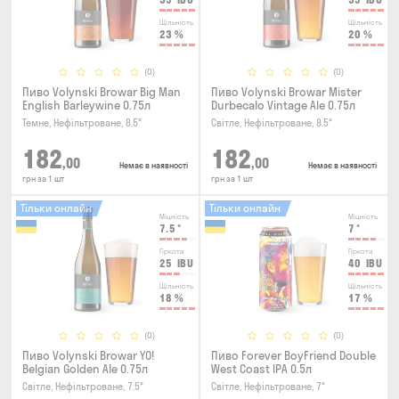
Щільність
Щільність
23
%
20
%
(0)
(0)
Пиво Volynski Browar Big Man
Пиво Volynski Browar Mister
English Barleywine 0.75л
Durbecalo Vintage Ale 0.75л
Темне, Нефільтроване, 8.5°
Світле, Нефільтроване, 8.5°
182
182
,00
,00
Немає в наявності
Немає в наявності
грн за 1 шт
грн за 1 шт
Тільки онлайн
Тільки онлайн
Міцність
Міцність
7.5
°
7
°
Гіркота
Гіркота
25
IBU
40
IBU
Щільність
Щільність
18
%
17
%
(0)
(0)
Пиво Volynski Browar YO!
Пиво Forever BoyFriend Double
Belgian Golden Ale 0.75л
West Coast IPA 0.5л
Світле, Нефільтроване, 7.5°
Світле, Нефільтроване, 7°