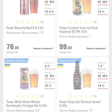
25
IBU
40
IBU
Щільність
Щільність
18.5
%
18
%
(0)
(0)
Пиво Bavaria Red 8.6 0.5л
Пиво Forever Volume Club
Imperial NZ IPA 0.5л
Напівтемне, Фільтроване, 7.9°
Світле, Нефільтроване, 7°
76
99
,00
,00
Немає в наявності
Немає в наявності
грн за 1 шт
грн за 1 шт
Тільки онлайн
Тільки онлайн
Міцність
Міцність
8.5
°
7.5
°
Гіркота
Гіркота
35
IBU
40
IBU
Щільність
Щільність
20
%
19
%
(0)
(0)
Пиво Mikki Brew Mister
Пиво Volynski Browar Quest
Durbecalo Vintage Ale 0.33л
0.35л
Світле, Нефільтроване, 8.5°
Світле, Нефільтроване, 7.5°