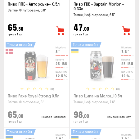
Пиво ППБ «Авторське» 0.5л
Пиво FDB «Captain Morion»
0.33л
Світле, Фільтроване, 6.8°
Темне, Нефільтроване, 6.5°
65
47
,50
,00
грн за 1 шт
грн за 1 шт
Тільки онлайн
Тільки онлайн
Міцність
Міцність
8
°
7.6
°
Гіркота
Гіркота
25
IBU
25
IBU
Щільність
Щільність
12.5
%
12
%
(0)
(0)
Пиво Faxe Royal Strong 0.5л
Пиво Ципа на Молоці 0.5л
Світле, Фільтроване, 8°
Темне, Нефільтроване, 7.6°
65
98
,00
,00
Немає в наявності
Немає в наявності
грн за 1 шт
грн за 1 шт
Тільки онлайн
Тільки онлайн
Міцність
Міцність
7.9
°
7.9
°