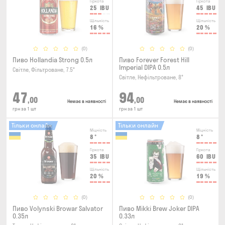
Гіркота
Гіркота
25
IBU
45
IBU
Щільність
Щільність
16
%
20
%
(0)
(0)
Пиво Hollandia Strong 0.5л
Пиво Forever Forest Hill
Imperial DIPA 0.5л
Світле, Фільтроване, 7.5°
Світле, Нефільтроване, 8°
47
94
,00
,00
Немає в наявності
Немає в наявності
грн за 1 шт
грн за 1 шт
Тільки онлайн
Тільки онлайн
Міцність
Міцність
8
°
8
°
Гіркота
Гіркота
35
IBU
60
IBU
Щільність
Щільність
20
%
19
%
(0)
(0)
Пиво Volynski Browar Salvator
Пиво Mikki Brew Joker DIPA
0.35л
0.33л