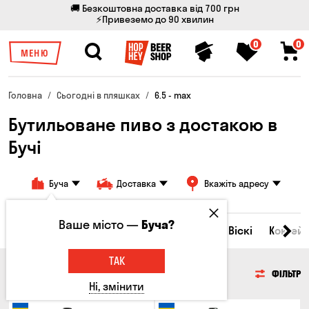
🚚 Безкоштовна доставка від 700 грн
⚡Привеземо до 90 хвилин
0
0
МЕНЮ
Головна
Сьогодні в пляшках
6.5 - max
Бутильоване пиво з достакою в
Бучі
Буча
Доставка
Вкажіть адресу
Ваше місто —
Буча?
Всі товари
Пиво
Сидр
Вино
Віскі
Коктейл
ТАК
ПИВО
ФІЛЬТР
Ні, змінити