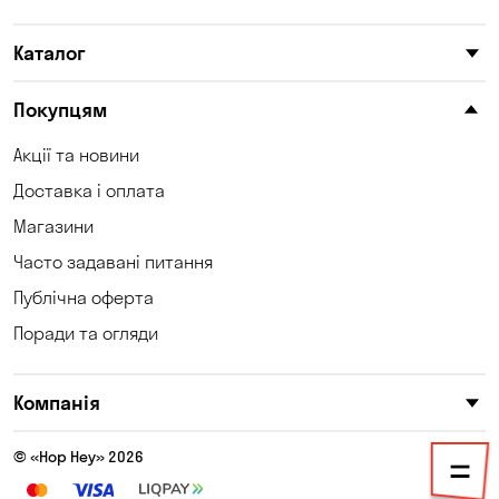
Катеринівка
Келеберда
Каталог
Київ
Клинці
Княжичі
Корсунці
Покупцям
Котівка
Коцюбинське
Акції та новини
Доставка і оплата
Кошари
Красносілка
Магазини
Кременчук
Кривий Ріг
Часто задавані питання
Кривуші
Кропивницький
Публічна оферта
Поради та огляди
Крюківщина
Куліші
Кушугум
Лозуватка
Компанія
Ліски
Лісники
© «Hop Hey» 2026
Мала Кохнівка
Маламівка