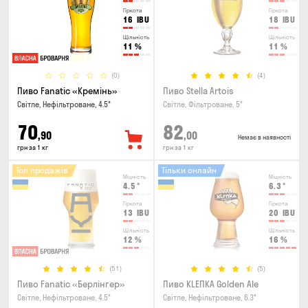
Гіркота
Гіркота
16
IBU
18
IBU
Щільність
Щільність
11
%
11
%
(0)
(4)
Пиво Fanatic «Кремінь»
Пиво Stella Artois
Світле, Нефільтроване, 4.5°
Світле, Фільтроване, 5°
70
82
,90
,00
Немає в наявності
грн за 1 кг
грн за 1 кг
Топ продажів
Тільки онлайн
Міцність
Міцність
4.5
°
6.3
°
Гіркота
Гіркота
13
IBU
20
IBU
Щільність
Щільність
12
%
16
%
(51)
(5)
Пиво Fanatic «Берлінгер»
Пиво KLEПКА Golden Ale
Світле, Нефільтроване, 4.5°
Світле, Нефільтроване, 6.3°