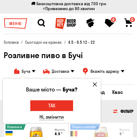
🚚 Безкоштовна доставка від 700 грн
⚡Привеземо до 90 хвилин
0
0
МЕНЮ
Головна
Сьогодні на кранах
4.5 - 6.5 12 - 22
Розливне пиво в Бучі
Буча
Доставка
Вкажіть адресу
Ваше місто —
Буча?
Всі товари
Пиво
Сидр
Лимонад
Квас
ТАК
ПИВО
ФІЛЬТР
Ні, змінити
Новинка
Тільки онлайн
Міцність
Міцність
4.5
°
5
°